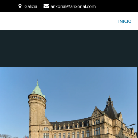
Saltar
Galicia
anxorial@anxorial.com
al
contenido
INICIO