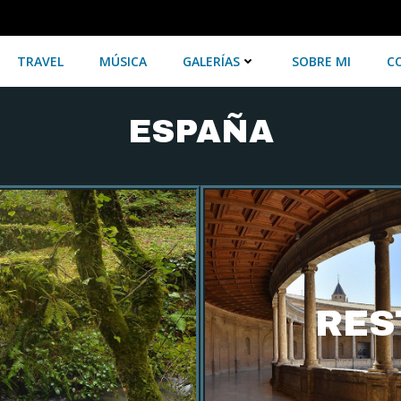
TRAVEL
MÚSICA
GALERÍAS
SOBRE MI
C
ESPAÑA
RES