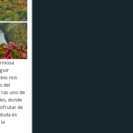
hermosa
eguir
obio nos
s del
 Tras uno de
les, donde
isfrutar de
 duda es
 la