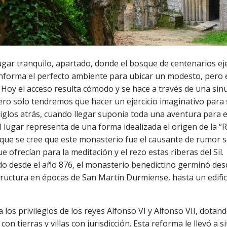
ugar tranquilo, apartado, donde el bosque de centenarios e
nforma el perfecto ambiente para ubicar un modesto, pero
 Hoy el acceso resulta cómodo y se hace a través de una sin
ero solo tendremos que hacer un ejercicio imaginativo para
siglos atrás, cuando llegar suponía toda una aventura para e
l lugar representa de una forma idealizada el origen de la “R
 que se cree que este monasterio fue el causante de rumor s
 ofrecían para la meditación y el rezo estas riberas del Sil.
 desde el año 876, el monasterio benedictino germinó des
ructura en épocas de San Martín Durmiense, hasta un edific
.
a los privilegios de los reyes Alfonso VI y Alfonso VII, dotand
con tierras y villas con jurisdicción. Esta reforma le llevó a s