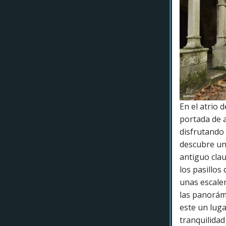
En el atrio 
portada de a
disfrutando 
descubre un 
antiguo clau
los pasillos
unas escaler
las panorámi
este un luga
tranquilidad