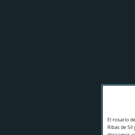
El rosario 
Ribas de Sil
deseamos ent