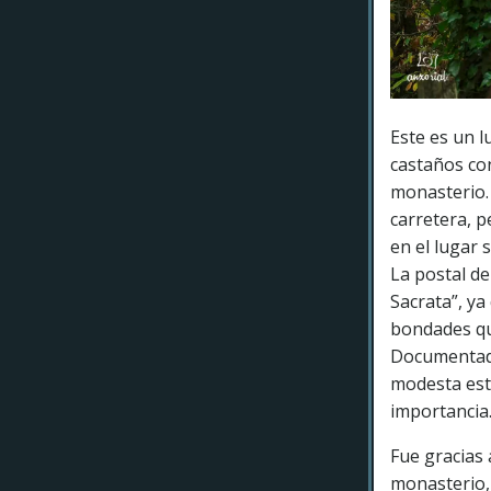
Este es un l
castaños co
monasterio.
carretera, p
en el lugar 
La postal de
Sacrata”, ya
bondades que
Documentado
modesta est
importancia
Fue gracias 
monasterio, 