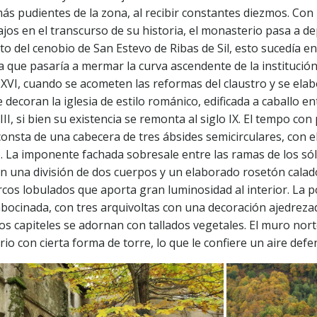
ás pudientes de la zona, al recibir constantes diezmos. Con
jos en el transcurso de su historia, el monasterio pasa a d
o del cenobio de San Estevo de Ribas de Sil, esto sucedía en
a que pasaría a mermar la curva ascendente de la institución
 XVI, cuando se acometen las reformas del claustro y se elab
 decoran la iglesia de estilo románico, edificada a caballo en
XIII, si bien su existencia se remonta al siglo IX. El tempo con
 consta de una cabecera de tres ábsides semicirculares, con el
. La imponente fachada sobresale entre las ramas de los só
on una división de dos cuerpos y un elaborado rosetón calad
cos lobulados que aporta gran luminosidad al interior. La p
bocinada, con tres arquivoltas con una decoración ajedrezad
os capiteles se adornan con tallados vegetales. El muro nor
o con cierta forma de torre, lo que le confiere un aire defe