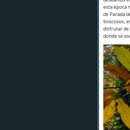
esta época n
de Parada de
boscosos, e
disfrutar de
donde se esc