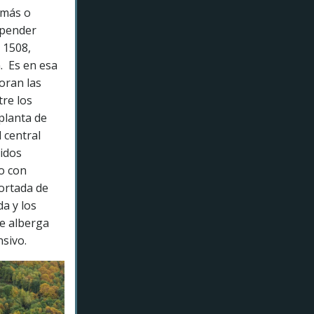
 más o
epender
 1508,
. Es en esa
oran las
tre los
 planta de
 central
lidos
o con
ortada de
a y los
te alberga
nsivo.