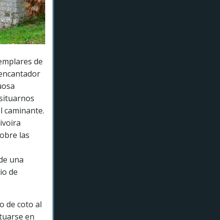
jemplares de
 encantador
uosa
 situarnos
l caminante.
ivoira
obre las
de una
io de
o de coto al
ituarse en