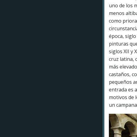
uno de los m
menos altiba
como priorat
circunstanci
época, siglo
pinturas que
siglos XII y 
cruz latina,
más elevado
castaños, c
pequeños ar
entrada es a
motivos de l
un campanari