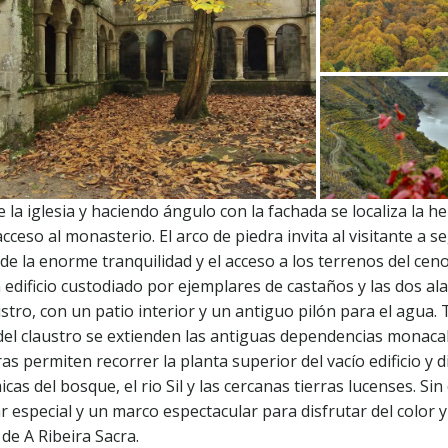
de la iglesia y haciendo ángulo con la fachada se localiza la 
cceso al monasterio. El arco de piedra invita al visitante a s
de la enorme tranquilidad y el acceso a los terrenos del cen
edificio custodiado por ejemplares de castaños y las dos ala
stro, con un patio interior y un antiguo pilón para el agua.
 del claustro se extienden las antiguas dependencias monaca
as permiten recorrer la planta superior del vacío edificio y d
cas del bosque, el rio Sil y las cercanas tierras lucenses. Sin
r especial y un marco espectacular para disfrutar del color y
 de A Ribeira Sacra.