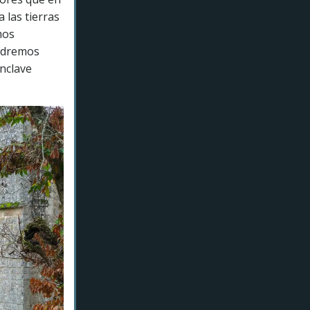
 las tierras
mos
podremos
enclave