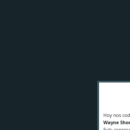
Hoy nos cod
Wayne Shor
Evil» repres