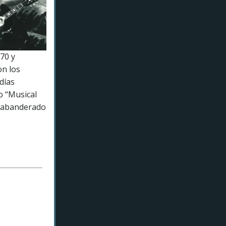
70 y
on los
días
o “Musical
y abanderado