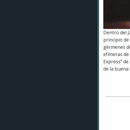
Dentro del J
principio de 
gérmenes 
efímeras de
Express” de
de la buena