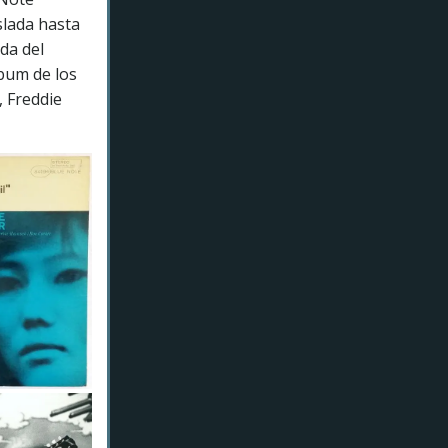
slada hasta
da del
bum de los
, Freddie