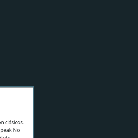
 clásicos.
«Speak No
 Note