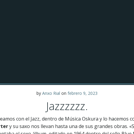
by
Anxo Rial
on
febrero 9, 2023
Jazzzzzz.
eamos con el Jazz, dentro de Música Oskura y lo hacemos con
ter
y su saxo nos llevan hasta una de sus grandes obras. 
entaba el sexo álbum, editado en 1964 dentro del sello Blue