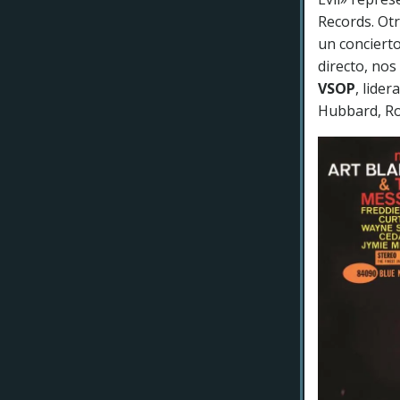
Records. Ot
un concierto
directo, no
VSOP
, lide
Hubbard, Ro