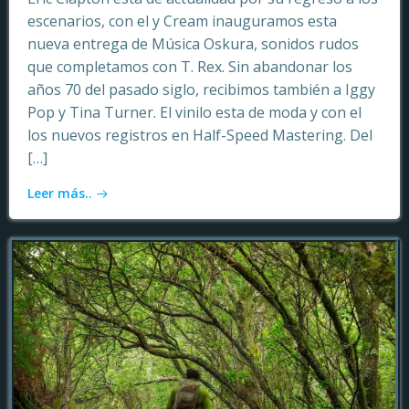
escenarios, con el y Cream inauguramos esta
nueva entrega de Música Oskura, sonidos rudos
que completamos con T. Rex. Sin abandonar los
años 70 del pasado siglo, recibimos también a Iggy
Pop y Tina Turner. El vinilo esta de moda y con el
los nuevos registros en Half-Speed Mastering. Del
[…]
Leer más..