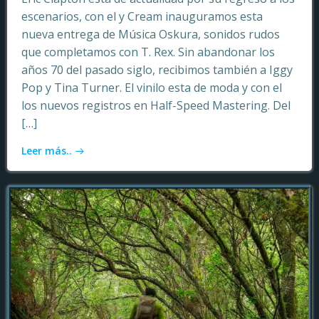
escenarios, con el y Cream inauguramos esta
nueva entrega de Música Oskura, sonidos rudos
que completamos con T. Rex. Sin abandonar los
años 70 del pasado siglo, recibimos también a Iggy
Pop y Tina Turner. El vinilo esta de moda y con el
los nuevos registros en Half-Speed Mastering. Del
[…]
Leer más..