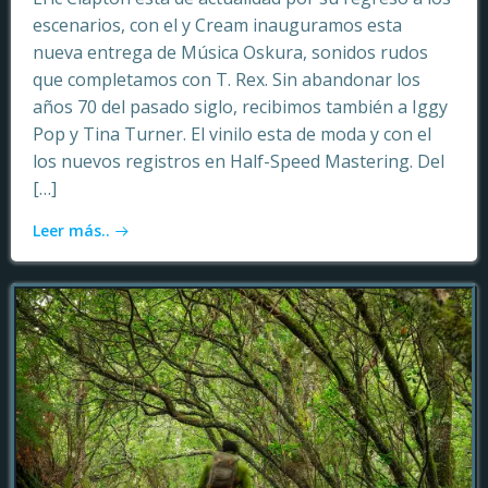
escenarios, con el y Cream inauguramos esta
nueva entrega de Música Oskura, sonidos rudos
que completamos con T. Rex. Sin abandonar los
años 70 del pasado siglo, recibimos también a Iggy
Pop y Tina Turner. El vinilo esta de moda y con el
los nuevos registros en Half-Speed Mastering. Del
[…]
Leer más..