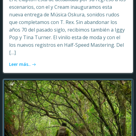
escenarios, con el y Cream inauguramos esta
nueva entrega de Música Oskura, sonidos rudos
que completamos con T. Rex. Sin abandonar los
años 70 del pasado siglo, recibimos también a Iggy
Pop y Tina Turner. El vinilo esta de moda y con el
los nuevos registros en Half-Speed Mastering. Del
[…]
Leer más..