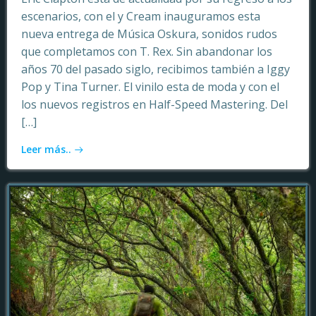
escenarios, con el y Cream inauguramos esta
nueva entrega de Música Oskura, sonidos rudos
que completamos con T. Rex. Sin abandonar los
años 70 del pasado siglo, recibimos también a Iggy
Pop y Tina Turner. El vinilo esta de moda y con el
los nuevos registros en Half-Speed Mastering. Del
[…]
Leer más..