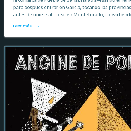
la comarca de Puebla de Sanabria atravesando el rem
para después entrar en Galicia, tocando las provinci
antes de unirse al rio Sil en Montefurado, convirtiendo
Leer más..