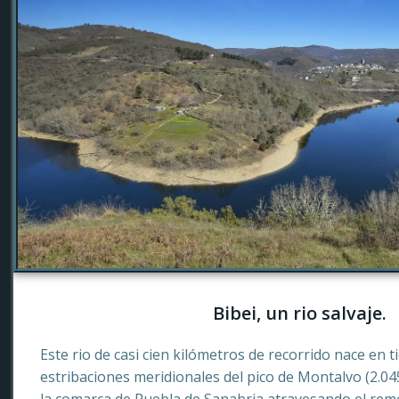
Bibei, un rio salvaje.
Este rio de casi cien kilómetros de recorrido nace en 
estribaciones meridionales del pico de Montalvo (2.0