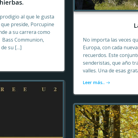
hierbas.
prodigio al que le gusta
o que preside, Porcupine
L
ende a su carrera como
n, Bass Communion,
No importa las veces qu
 de su […]
Europa, con cada nueva 
recuerdos. Este conjun
senderistas, que año tr
valles. Una de esas gra
Leer más..