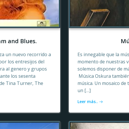
hm and Blues.
Mú
a un nuevo recorrido a
Es innegable que la mú
or los entresijos del
momento de nuestras vid
era al genero y grupos
solemos disponer de más
ante los sesenta
Música Oskura también 
de Tina Turner, The
música. Un mosaico de t
un […]
Leer más..