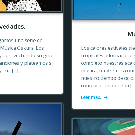
vedades.
Mú
gamos una serie de
e Música Oskura. Los
Los calores estivales si
y aprovechando su gira
tropicales adornadas de
anciones y plateamos si
completo nuestras acalo
yoría […]
música, tendremos como
nuestro tiempo de ocio
compartir una buena […
Leer más..