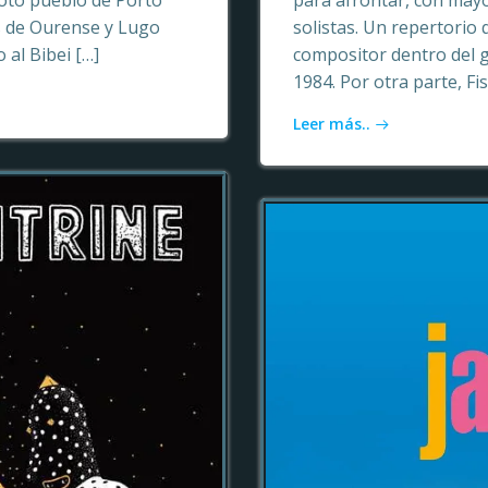
oto pueblo de Porto
para afrontar, con may
as de Ourense y Lugo
solistas. Un repertori
 al Bibei […]
compositor dentro del 
1984. Por otra parte, Fi
Leer más..