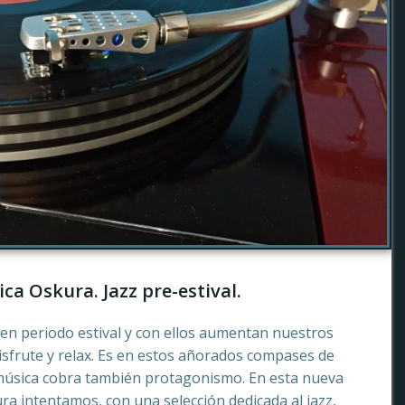
ca Oskura. Jazz pre-estival.
en periodo estival y con ellos aumentan nuestros
sfrute y relax. Es en estos añorados compases de
música cobra también protagonismo. En esta nueva
a intentamos, con una selección dedicada al jazz,