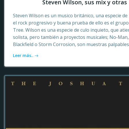
Steven Wilson, sus mix y otras 
Steven Wilson es un musico británico, una especie de 
el rock progresivo y buena prueba de ello es el grup
Tree. Wilson es una especie de culo inquieto, que ati
solista, pero también a proyectos musicales; No-Ma
Blackfield o Storm Corrosion, son muestras palpables
Leer más..