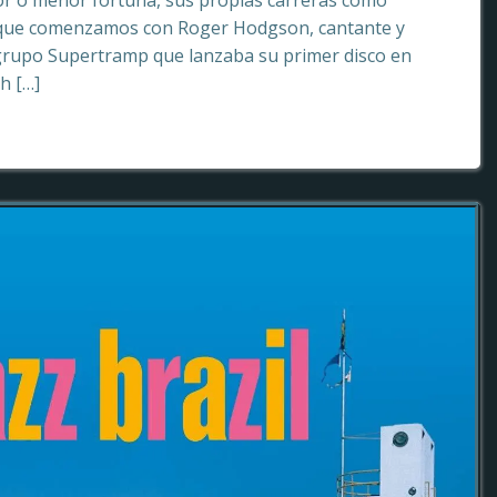
or o menor fortuna, sus propias carreras como
o que comenzamos con Roger Hodgson, cantante y
grupo Supertramp que lanzaba su primer disco en
sh […]