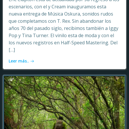
escenarios, con el y Cream inauguramos esta
nueva entrega de Música Oskura, sonidos rudos
que completamos con T. Rex. Sin abandonar los
años 70 del pasado siglo, recibimos también a Iggy
Pop y Tina Turner. El vinilo esta de moda y con el
los nuevos registros en Half-Speed Mastering. Del
[…]
Leer más..