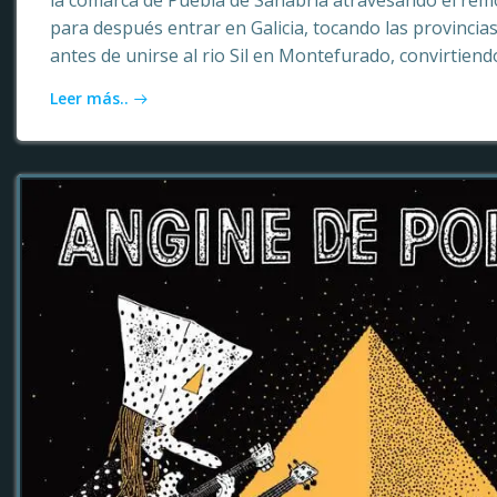
la comarca de Puebla de Sanabria atravesando el rem
para después entrar en Galicia, tocando las provinci
antes de unirse al rio Sil en Montefurado, convirtiendo
Leer más..