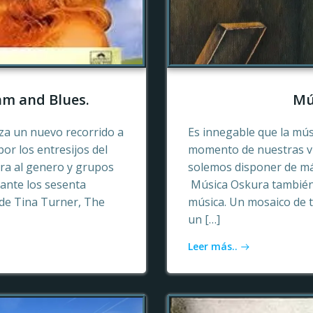
hm and Blues.
Mú
a un nuevo recorrido a
Es innegable que la mú
or los entresijos del
momento de nuestras vid
era al genero y grupos
solemos disponer de más
ante los sesenta
Música Oskura también 
de Tina Turner, The
música. Un mosaico de t
un […]
Leer más..