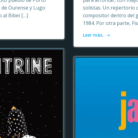
oto pueblo de Porto
para afrontar, con may
as de Ourense y Lugo
solistas. Un repertori
 al Bibei […]
compositor dentro del 
1984. Por otra parte, Fi
Leer más..