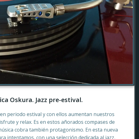
ca Oskura. Jazz pre-estival.
en periodo estival y con ellos aumentan nuestros
sfrute y relax. Es en estos añorados compases de
música cobra también protagonismo. En esta nueva
a intentamos, con una selección dedicada al jazz,