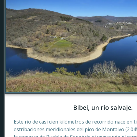
Bibei, un rio salvaje.
Este rio de casi cien kilómetros de recorrido nace en 
estribaciones meridionales del pico de Montalvo (2.0