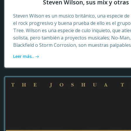
Steven Wilson, sus mix y otras 
Steven Wilson es un musico británico, una especie de 
el rock progresivo y buena prueba de ello es el grup
Tree. Wilson es una especie de culo inquieto, que ati
solista, pero también a proyectos musicales; No-Ma
Blackfield o Storm Corrosion, son muestras palpables
Leer más..