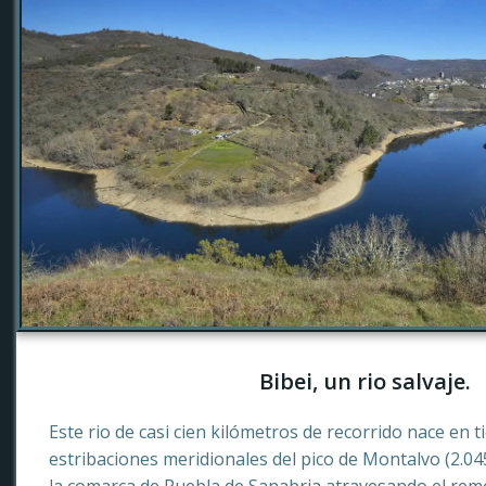
Bibei, un rio salvaje.
Este rio de casi cien kilómetros de recorrido nace en 
estribaciones meridionales del pico de Montalvo (2.0