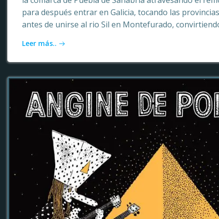
la comarca de Puebla de Sanabria atravesando el rem
para después entrar en Galicia, tocando las provinci
antes de unirse al rio Sil en Montefurado, convirtiendo
Leer más..