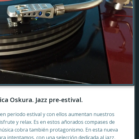
ca Oskura. Jazz pre-estival.
en periodo estival y con ellos aumentan nuestros
sfrute y relax. Es en estos añorados compases de
música cobra también protagonismo. En esta nueva
a intentamos, con una selección dedicada al jazz,