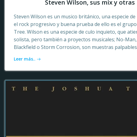
Steven Wilson, sus mix y otras 
Steven Wilson es un musico británico, una especie de 
el rock progresivo y buena prueba de ello es el grup
Tree. Wilson es una especie de culo inquieto, que ati
solista, pero también a proyectos musicales; No-Ma
Blackfield o Storm Corrosion, son muestras palpables
Leer más..