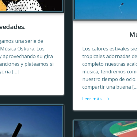
vedades.
Mú
gamos una serie de
e Música Oskura. Los
Los calores estivales si
y aprovechando su gira
tropicales adornadas de
anciones y plateamos si
completo nuestras acalo
yoría […]
música, tendremos como
nuestro tiempo de ocio
compartir una buena […
Leer más..