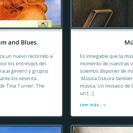
hm and Blues.
Mú
a un nuevo recorrido a
Es innegable que la mú
or los entresijos del
momento de nuestras vid
era al genero y grupos
solemos disponer de más
ante los sesenta
Música Oskura también 
de Tina Turner, The
música. Un mosaico de t
un […]
Leer más..