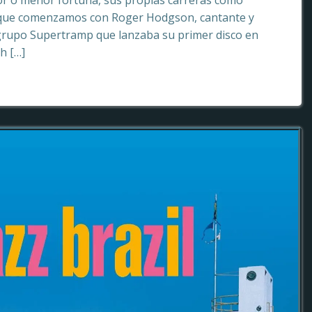
or o menor fortuna, sus propias carreras como
o que comenzamos con Roger Hodgson, cantante y
grupo Supertramp que lanzaba su primer disco en
sh […]