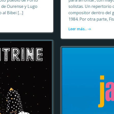
oto pueblo de Porto
para afrontar, con may
as de Ourense y Lugo
solistas. Un repertori
 al Bibei […]
compositor dentro del 
1984. Por otra parte, Fi
Leer más..