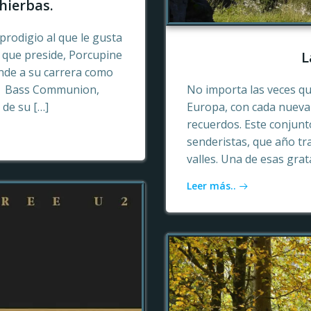
hierbas.
prodigio al que le gusta
o que preside, Porcupine
L
ende a su carrera como
n, Bass Communion,
No importa las veces qu
 de su […]
Europa, con cada nueva 
recuerdos. Este conjun
senderistas, que año tr
valles. Una de esas gra
Leer más..