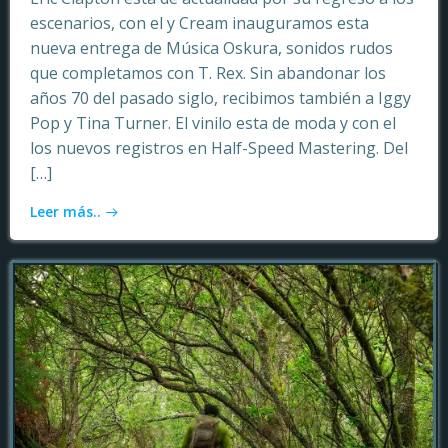
escenarios, con el y Cream inauguramos esta
nueva entrega de Música Oskura, sonidos rudos
que completamos con T. Rex. Sin abandonar los
años 70 del pasado siglo, recibimos también a Iggy
Pop y Tina Turner. El vinilo esta de moda y con el
los nuevos registros en Half-Speed Mastering. Del
[…]
Leer más..