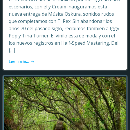
escenarios, con el y Cream inauguramos esta
nueva entrega de Música Oskura, sonidos rudos
que completamos con T. Rex. Sin abandonar los
años 70 del pasado siglo, recibimos también a Iggy
Pop y Tina Turner. El vinilo esta de moda y con el
los nuevos registros en Half-Speed Mastering. Del
[…]
Leer más..