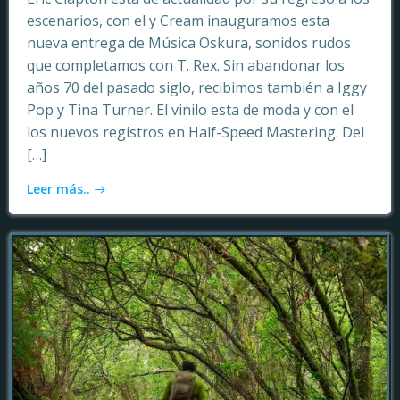
escenarios, con el y Cream inauguramos esta
nueva entrega de Música Oskura, sonidos rudos
que completamos con T. Rex. Sin abandonar los
años 70 del pasado siglo, recibimos también a Iggy
Pop y Tina Turner. El vinilo esta de moda y con el
los nuevos registros en Half-Speed Mastering. Del
[…]
Leer más..