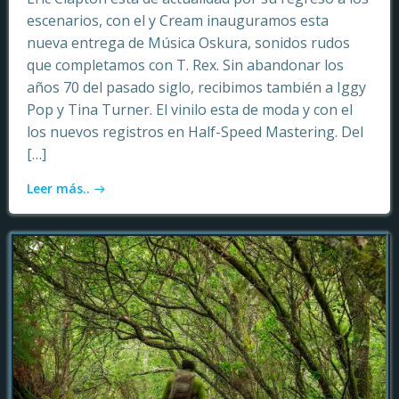
escenarios, con el y Cream inauguramos esta
nueva entrega de Música Oskura, sonidos rudos
que completamos con T. Rex. Sin abandonar los
años 70 del pasado siglo, recibimos también a Iggy
Pop y Tina Turner. El vinilo esta de moda y con el
los nuevos registros en Half-Speed Mastering. Del
[…]
Leer más..