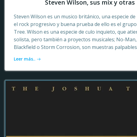
Steven Wilson, sus mix y otras 
Steven Wilson es un musico británico, una especie de 
el rock progresivo y buena prueba de ello es el grup
Tree. Wilson es una especie de culo inquieto, que ati
solista, pero también a proyectos musicales; No-Ma
Blackfield o Storm Corrosion, son muestras palpables
Leer más..