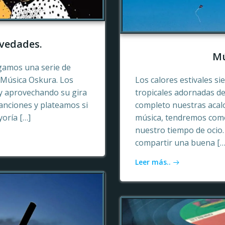
vedades.
Mú
gamos una serie de
e Música Oskura. Los
Los calores estivales si
y aprovechando su gira
tropicales adornadas de
anciones y plateamos si
completo nuestras acalo
yoría […]
música, tendremos como
nuestro tiempo de ocio
compartir una buena […
Leer más..