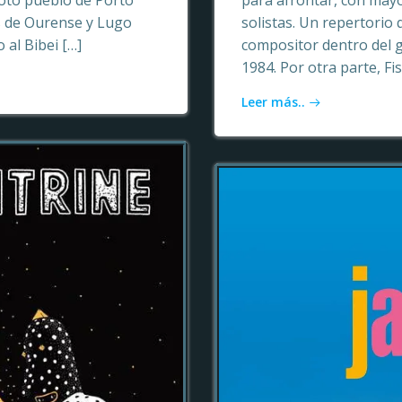
oto pueblo de Porto
para afrontar, con may
as de Ourense y Lugo
solistas. Un repertori
 al Bibei […]
compositor dentro del 
1984. Por otra parte, Fi
Leer más..