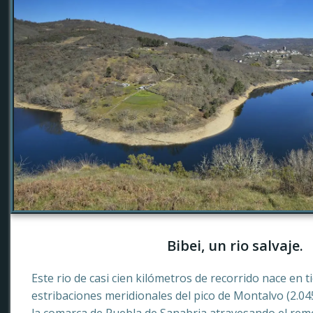
Bibei, un rio salvaje.
Este rio de casi cien kilómetros de recorrido nace en 
estribaciones meridionales del pico de Montalvo (2.0