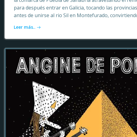
la comarca de Puebla de Sanabria atravesando el rem
para después entrar en Galicia, tocando las provinci
antes de unirse al rio Sil en Montefurado, convirtiendo
Leer más..