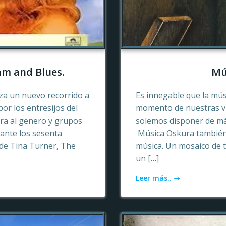
hm and Blues.
Mú
a un nuevo recorrido a
Es innegable que la mú
or los entresijos del
momento de nuestras vid
era al genero y grupos
solemos disponer de más
ante los sesenta
Música Oskura también 
de Tina Turner, The
música. Un mosaico de t
un […]
Leer más..