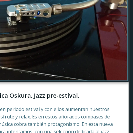
ca Oskura. Jazz pre-estival.
en periodo estival y con ellos aumentan nuestros
sfrute y relax. Es en estos añorados compases de
música cobra también protagonismo. En esta nueva
a intentamos, con una selección dedicada al jazz,