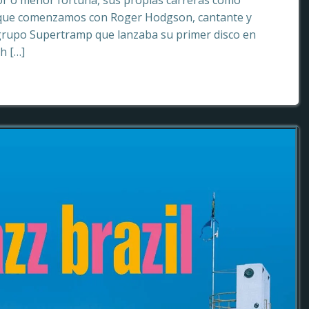
or o menor fortuna, sus propias carreras como
o que comenzamos con Roger Hodgson, cantante y
grupo Supertramp que lanzaba su primer disco en
sh […]