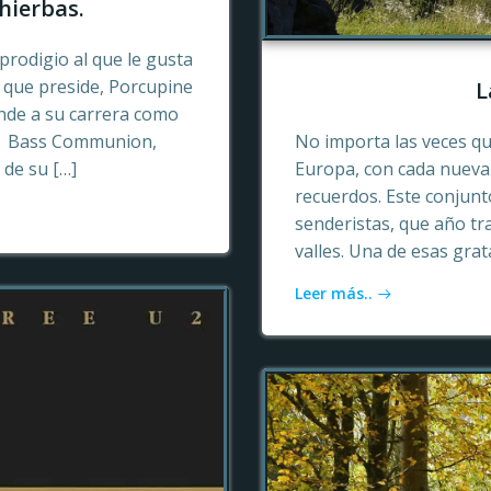
hierbas.
prodigio al que le gusta
o que preside, Porcupine
L
ende a su carrera como
n, Bass Communion,
No importa las veces qu
 de su […]
Europa, con cada nueva 
recuerdos. Este conjun
senderistas, que año tr
valles. Una de esas gra
Leer más..