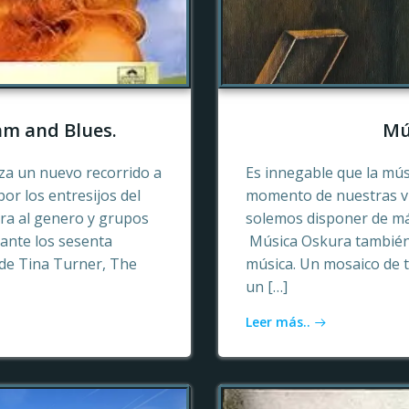
hm and Blues.
Mú
a un nuevo recorrido a
Es innegable que la mú
or los entresijos del
momento de nuestras vid
era al genero y grupos
solemos disponer de más
ante los sesenta
Música Oskura también 
de Tina Turner, The
música. Un mosaico de t
un […]
Leer más..