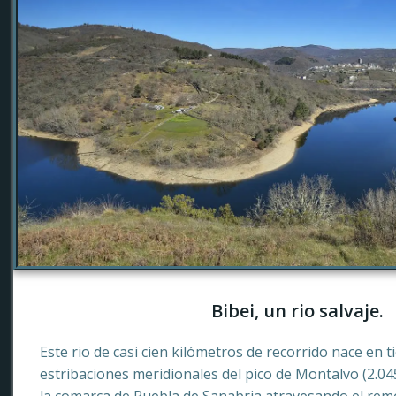
Bibei, un rio salvaje.
Este rio de casi cien kilómetros de recorrido nace en 
estribaciones meridionales del pico de Montalvo (2.0