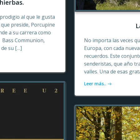
hierbas.
prodigio al que le gusta
o que preside, Porcupine
L
ende a su carrera como
n, Bass Communion,
No importa las veces qu
 de su […]
Europa, con cada nueva 
recuerdos. Este conjun
senderistas, que año tr
valles. Una de esas gra
Leer más..