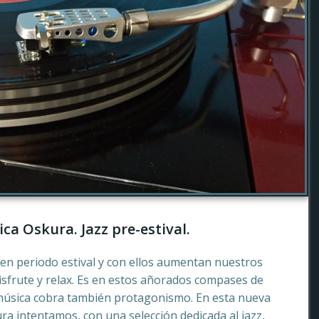
ca Oskura. Jazz pre-estival.
en periodo estival y con ellos aumentan nuestros
sfrute y relax. Es en estos añorados compases de
música cobra también protagonismo. En esta nueva
a intentamos, con una selección dedicada al jazz,