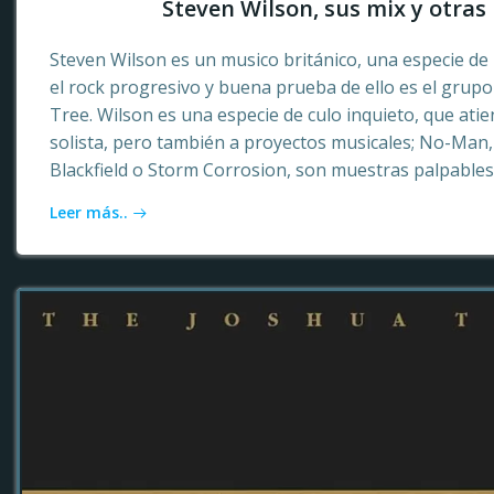
Steven Wilson, sus mix y otras 
Steven Wilson es un musico británico, una especie de 
el rock progresivo y buena prueba de ello es el grup
Tree. Wilson es una especie de culo inquieto, que ati
solista, pero también a proyectos musicales; No-Ma
Blackfield o Storm Corrosion, son muestras palpables
Leer más..