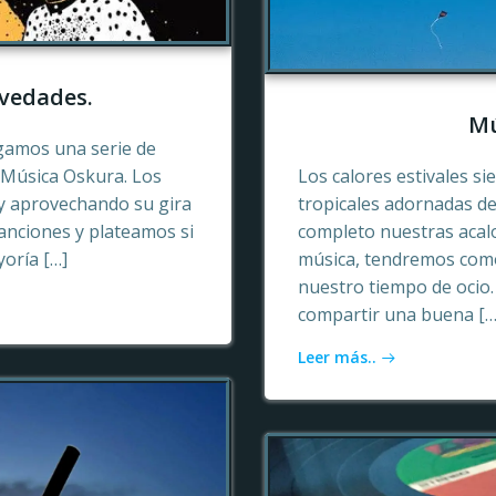
vedades.
Mú
gamos una serie de
e Música Oskura. Los
Los calores estivales si
y aprovechando su gira
tropicales adornadas de
anciones y plateamos si
completo nuestras acalo
yoría […]
música, tendremos como
nuestro tiempo de ocio
compartir una buena […
Leer más..