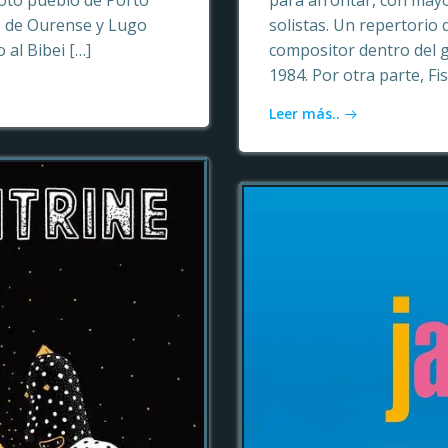
oto pueblo de Porto
para afrontar, con may
as de Ourense y Lugo
solistas. Un repertori
 al Bibei […]
compositor dentro del 
1984. Por otra parte, Fi
Leer más..