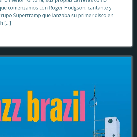
or o menor fortuna, sus propias carreras como
o que comenzamos con Roger Hodgson, cantante y
grupo Supertramp que lanzaba su primer disco en
sh […]