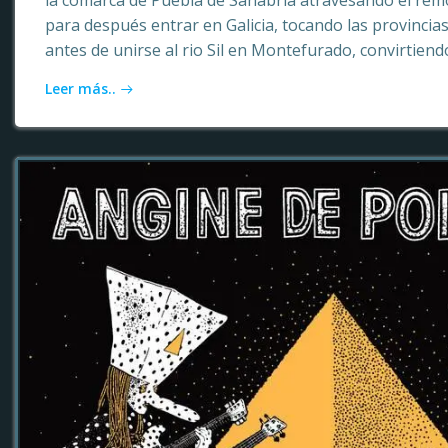
la comarca de Puebla de Sanabria atravesando el rem
para después entrar en Galicia, tocando las provinci
antes de unirse al rio Sil en Montefurado, convirtiendo
Leer más..