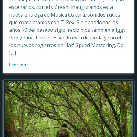
escenarios, con el y Cream inauguramos esta
nueva entrega de Música Oskura, sonidos rudos
que completamos con T. Rex. Sin abandonar los
años 70 del pasado siglo, recibimos también a Iggy
Pop y Tina Turner. El vinilo esta de moda y con el
los nuevos registros en Half-Speed Mastering. Del
[…]
Leer más..