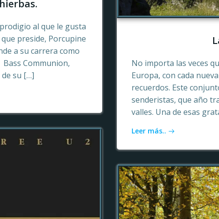
hierbas.
prodigio al que le gusta
o que preside, Porcupine
L
ende a su carrera como
n, Bass Communion,
No importa las veces qu
 de su […]
Europa, con cada nueva 
recuerdos. Este conjun
senderistas, que año tr
valles. Una de esas gra
Leer más..