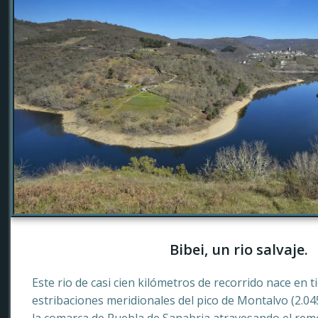
Bibei, un rio salvaje.
Este rio de casi cien kilómetros de recorrido nace en 
estribaciones meridionales del pico de Montalvo (2.0