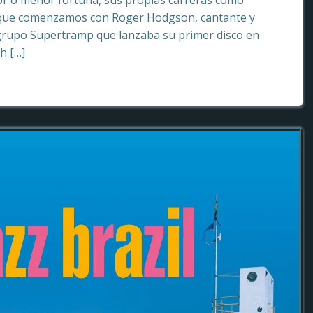
or o menor fortuna, sus propias carreras como
o que comenzamos con Roger Hodgson, cantante y
grupo Supertramp que lanzaba su primer disco en
sh […]