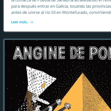
la comarca de Puebla de Sanabria atravesando el rem
para después entrar en Galicia, tocando las provinci
antes de unirse al rio Sil en Montefurado, convirtiendo
Leer más..