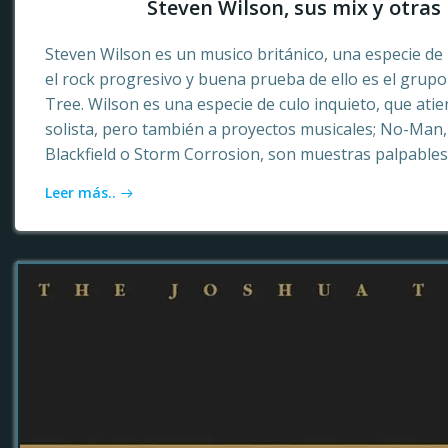
Steven Wilson, sus mix y otras 
Steven Wilson es un musico británico, una especie de 
el rock progresivo y buena prueba de ello es el grup
Tree. Wilson es una especie de culo inquieto, que ati
solista, pero también a proyectos musicales; No-Ma
Blackfield o Storm Corrosion, son muestras palpables
Leer más..