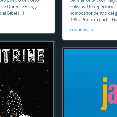
oto pueblo de Porto
para afrontar, con may
as de Ourense y Lugo
solistas. Un repertori
 al Bibei […]
compositor dentro del 
1984. Por otra parte, Fi
Leer más..