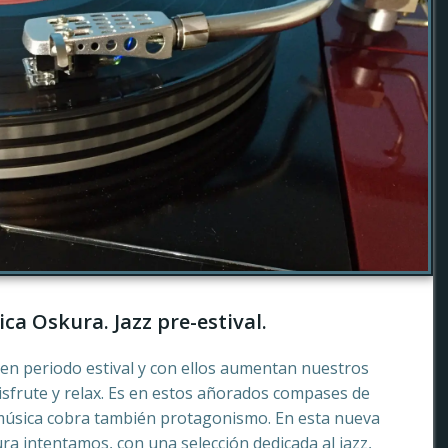
ca Oskura. Jazz pre-estival.
en periodo estival y con ellos aumentan nuestros
sfrute y relax. Es en estos añorados compases de
música cobra también protagonismo. En esta nueva
a intentamos, con una selección dedicada al jazz,