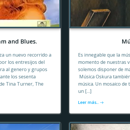
hm and Blues.
Mú
a un nuevo recorrido a
Es innegable que la mú
or los entresijos del
momento de nuestras vid
era al genero y grupos
solemos disponer de más
ante los sesenta
Música Oskura también 
de Tina Turner, The
música. Un mosaico de t
un […]
Leer más..