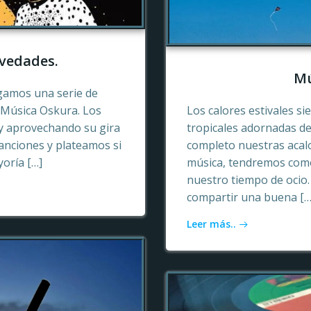
vedades.
Mú
gamos una serie de
e Música Oskura. Los
Los calores estivales si
y aprovechando su gira
tropicales adornadas de
anciones y plateamos si
completo nuestras acalo
yoría […]
música, tendremos como
nuestro tiempo de ocio
compartir una buena […
Leer más..