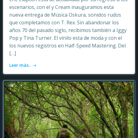
escenarios, con el y Cream inauguramos esta
nueva entrega de Música Oskura, sonidos rudos
que completamos con T. Rex. Sin abandonar los
años 70 del pasado siglo, recibimos también a Iggy
Pop y Tina Turner. El vinilo esta de moda y con el
los nuevos registros en Half-Speed Mastering. Del
[…]
Leer más..