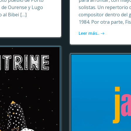
oto pueblo de Porto
para afrontar, con may
as de Ourense y Lugo
solistas. Un repertori
 al Bibei […]
compositor dentro del 
1984. Por otra parte, Fi
Leer más..