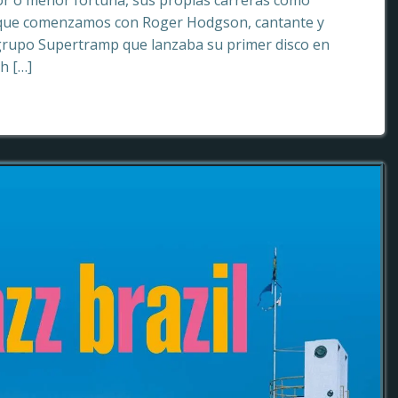
or o menor fortuna, sus propias carreras como
o que comenzamos con Roger Hodgson, cantante y
grupo Supertramp que lanzaba su primer disco en
sh […]