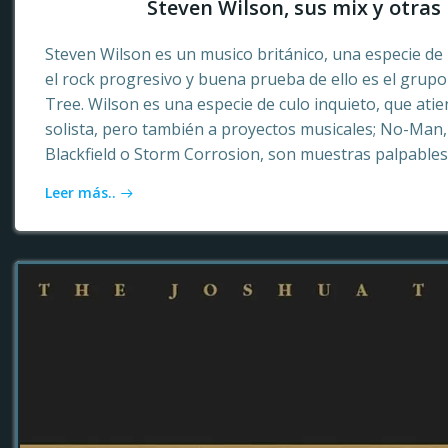
Steven Wilson, sus mix y otras 
Steven Wilson es un musico británico, una especie de 
el rock progresivo y buena prueba de ello es el grup
Tree. Wilson es una especie de culo inquieto, que ati
solista, pero también a proyectos musicales; No-Ma
Blackfield o Storm Corrosion, son muestras palpables
Leer más..