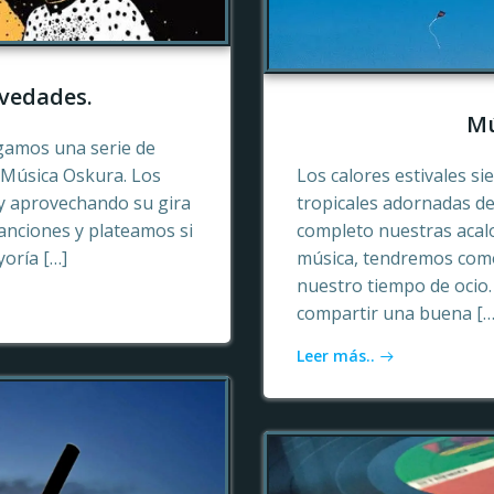
vedades.
Mú
gamos una serie de
e Música Oskura. Los
Los calores estivales si
y aprovechando su gira
tropicales adornadas de
anciones y plateamos si
completo nuestras acalo
yoría […]
música, tendremos como
nuestro tiempo de ocio
compartir una buena […
Leer más..