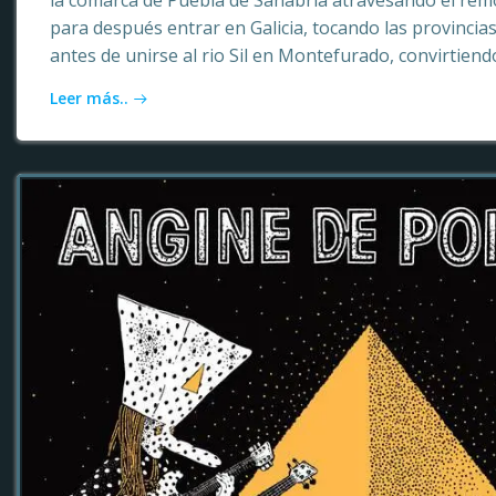
la comarca de Puebla de Sanabria atravesando el rem
para después entrar en Galicia, tocando las provinci
antes de unirse al rio Sil en Montefurado, convirtiendo
Leer más..