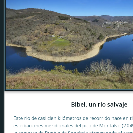
Bibei, un rio salvaje.
Este rio de casi cien kilómetros de recorrido nace en 
estribaciones meridionales del pico de Montalvo (2.0