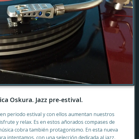
ca Oskura. Jazz pre-estival.
en periodo estival y con ellos aumentan nuestros
sfrute y relax. Es en estos añorados compases de
música cobra también protagonismo. En esta nueva
a intentamos, con una selección dedicada al jazz,