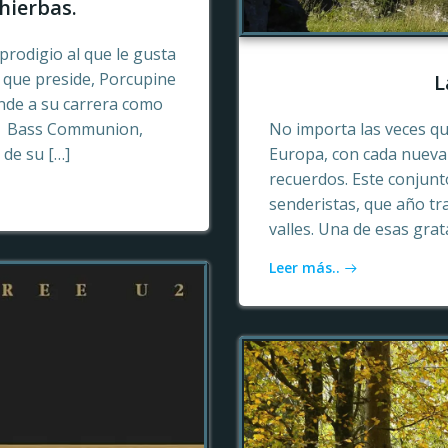
hierbas.
prodigio al que le gusta
o que preside, Porcupine
L
ende a su carrera como
n, Bass Communion,
No importa las veces qu
 de su […]
Europa, con cada nueva 
recuerdos. Este conjun
senderistas, que año tr
valles. Una de esas gra
Leer más..