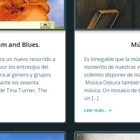
hm and Blues.
Mú
a un nuevo recorrido a
Es innegable que la mú
or los entresijos del
momento de nuestras vid
era al genero y grupos
solemos disponer de más
ante los sesenta
Música Oskura también 
de Tina Turner, The
música. Un mosaico de t
un […]
Leer más..