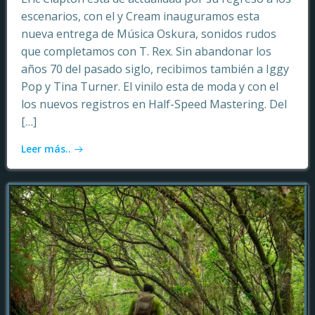
escenarios, con el y Cream inauguramos esta
nueva entrega de Música Oskura, sonidos rudos
que completamos con T. Rex. Sin abandonar los
años 70 del pasado siglo, recibimos también a Iggy
Pop y Tina Turner. El vinilo esta de moda y con el
los nuevos registros en Half-Speed Mastering. Del
[…]
Leer más..