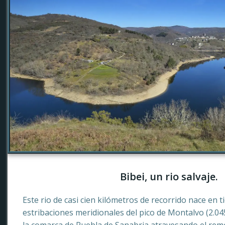
Bibei, un rio salvaje.
Este rio de casi cien kilómetros de recorrido nace en 
estribaciones meridionales del pico de Montalvo (2.0