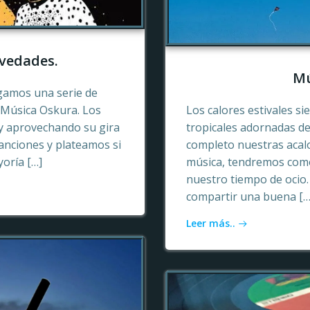
vedades.
Mú
gamos una serie de
e Música Oskura. Los
Los calores estivales si
y aprovechando su gira
tropicales adornadas de
anciones y plateamos si
completo nuestras acalo
yoría […]
música, tendremos como
nuestro tiempo de ocio
compartir una buena […
Leer más..