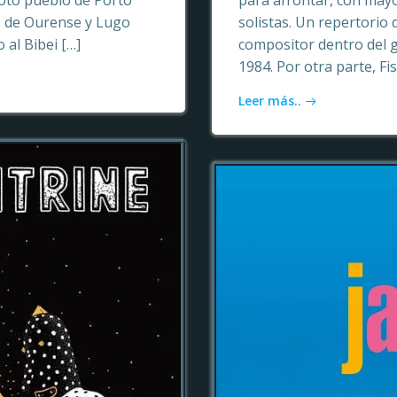
oto pueblo de Porto
para afrontar, con may
as de Ourense y Lugo
solistas. Un repertori
 al Bibei […]
compositor dentro del 
1984. Por otra parte, Fi
Leer más..