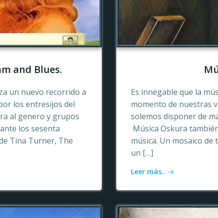
hm and Blues.
Mú
a un nuevo recorrido a
Es innegable que la mú
or los entresijos del
momento de nuestras vid
era al genero y grupos
solemos disponer de más
ante los sesenta
Música Oskura también 
de Tina Turner, The
música. Un mosaico de t
un […]
Leer más..