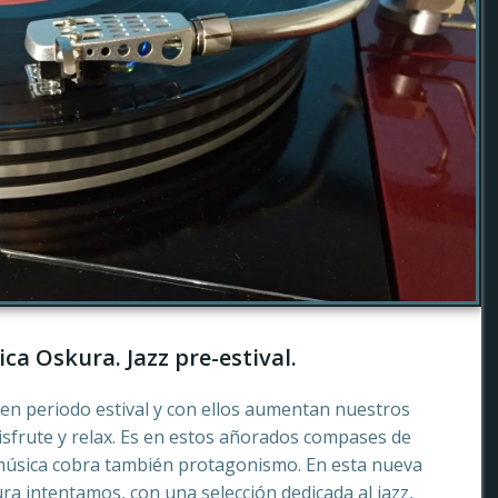
ca Oskura. Jazz pre-estival.
en periodo estival y con ellos aumentan nuestros
sfrute y relax. Es en estos añorados compases de
música cobra también protagonismo. En esta nueva
a intentamos, con una selección dedicada al jazz,