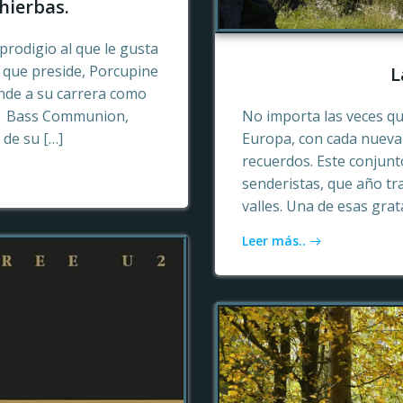
hierbas.
prodigio al que le gusta
o que preside, Porcupine
L
ende a su carrera como
n, Bass Communion,
No importa las veces qu
 de su […]
Europa, con cada nueva 
recuerdos. Este conjun
senderistas, que año tr
valles. Una de esas gra
Leer más..