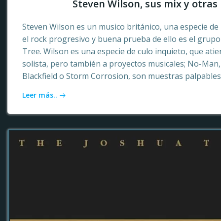
Steven Wilson, sus mix y otras 
Steven Wilson es un musico británico, una especie de 
el rock progresivo y buena prueba de ello es el grup
Tree. Wilson es una especie de culo inquieto, que ati
solista, pero también a proyectos musicales; No-Ma
Blackfield o Storm Corrosion, son muestras palpables
Leer más..