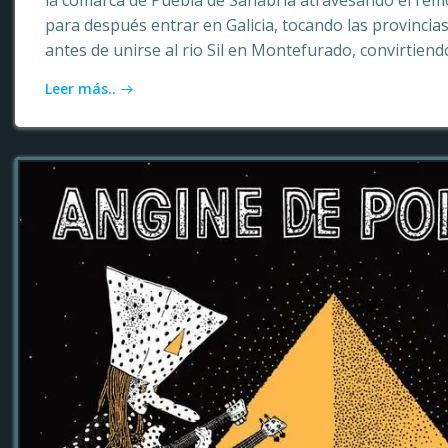
la comarca de Puebla de Sanabria atravesando el rem
para después entrar en Galicia, tocando las provinci
antes de unirse al rio Sil en Montefurado, convirtiendo
Leer más..