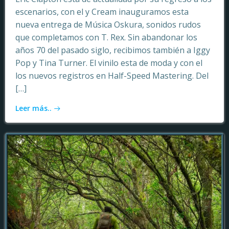
escenarios, con el y Cream inauguramos esta
nueva entrega de Música Oskura, sonidos rudos
que completamos con T. Rex. Sin abandonar los
años 70 del pasado siglo, recibimos también a Iggy
Pop y Tina Turner. El vinilo esta de moda y con el
los nuevos registros en Half-Speed Mastering. Del
[…]
Leer más..