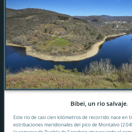
Bibei, un rio salvaje.
Este rio de casi cien kilómetros de recorrido nace en 
estribaciones meridionales del pico de Montalvo (2.0