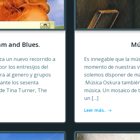
hm and Blues.
Mú
a un nuevo recorrido a
Es innegable que la mú
or los entresijos del
momento de nuestras vid
era al genero y grupos
solemos disponer de más
ante los sesenta
Música Oskura también 
de Tina Turner, The
música. Un mosaico de t
un […]
Leer más..