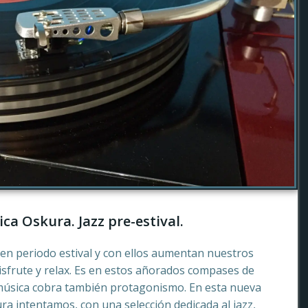
ca Oskura. Jazz pre-estival.
en periodo estival y con ellos aumentan nuestros
sfrute y relax. Es en estos añorados compases de
música cobra también protagonismo. En esta nueva
a intentamos, con una selección dedicada al jazz,