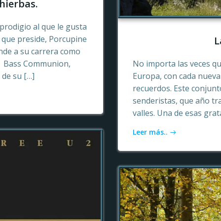
hierbas.
prodigio al que le gusta
o que preside, Porcupine
L
ende a su carrera como
n, Bass Communion,
No importa las veces qu
 de su […]
Europa, con cada nueva 
recuerdos. Este conjun
senderistas, que año tr
valles. Una de esas gra
Leer más..