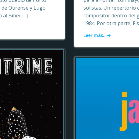
oto pueblo de Porto
para afrontar, con may
as de Ourense y Lugo
solistas. Un repertori
 al Bibei […]
compositor dentro del 
1984. Por otra parte, Fi
Leer más..