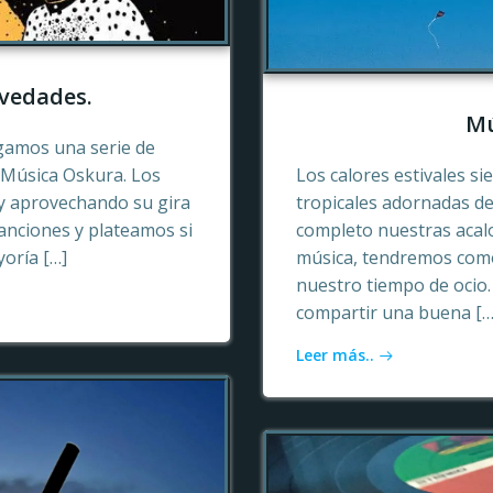
vedades.
Mú
gamos una serie de
e Música Oskura. Los
Los calores estivales si
y aprovechando su gira
tropicales adornadas de
anciones y plateamos si
completo nuestras acalo
yoría […]
música, tendremos como
nuestro tiempo de ocio
compartir una buena […
Leer más..