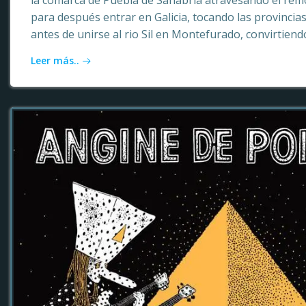
la comarca de Puebla de Sanabria atravesando el rem
para después entrar en Galicia, tocando las provinci
antes de unirse al rio Sil en Montefurado, convirtiendo
Leer más..