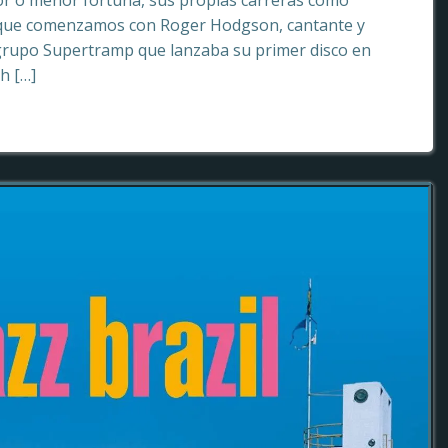
or o menor fortuna, sus propias carreras como
o que comenzamos con Roger Hodgson, cantante y
grupo Supertramp que lanzaba su primer disco en
sh […]