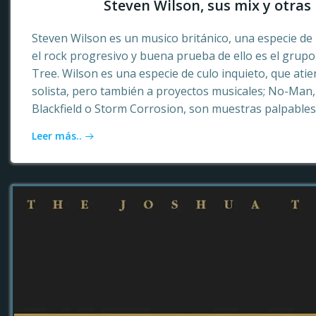
Steven Wilson, sus mix y otras 
Steven Wilson es un musico británico, una especie de 
el rock progresivo y buena prueba de ello es el grup
Tree. Wilson es una especie de culo inquieto, que ati
solista, pero también a proyectos musicales; No-Ma
Blackfield o Storm Corrosion, son muestras palpables
Leer más..