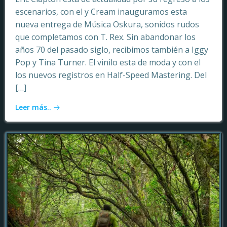
escenarios, con el y Cream inauguramos esta
nueva entrega de Música Oskura, sonidos rudos
que completamos con T. Rex. Sin abandonar los
años 70 del pasado siglo, recibimos también a Iggy
Pop y Tina Turner. El vinilo esta de moda y con el
los nuevos registros en Half-Speed Mastering. Del
[…]
Leer más..