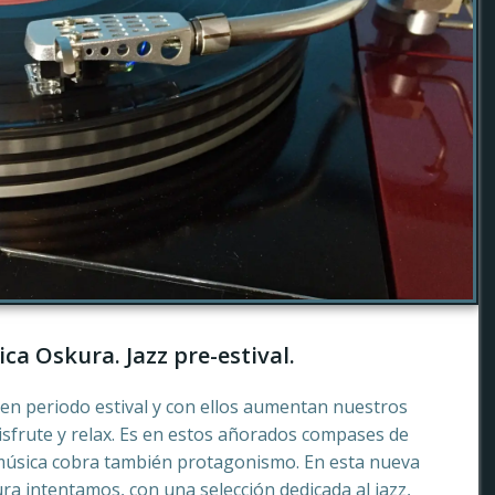
ca Oskura. Jazz pre-estival.
en periodo estival y con ellos aumentan nuestros
sfrute y relax. Es en estos añorados compases de
música cobra también protagonismo. En esta nueva
a intentamos, con una selección dedicada al jazz,