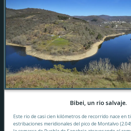
Bibei, un rio salvaje.
Este rio de casi cien kilómetros de recorrido nace en 
estribaciones meridionales del pico de Montalvo (2.0