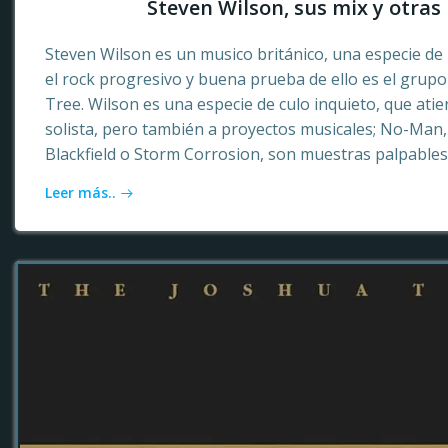
Steven Wilson, sus mix y otras 
Steven Wilson es un musico británico, una especie de 
el rock progresivo y buena prueba de ello es el grup
Tree. Wilson es una especie de culo inquieto, que ati
solista, pero también a proyectos musicales; No-Ma
Blackfield o Storm Corrosion, son muestras palpables
Leer más..