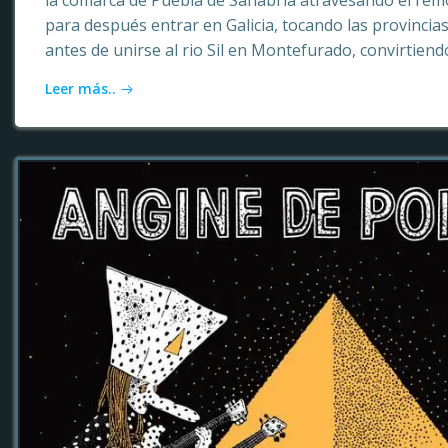
la comarca de Puebla de Sanabria atravesando el rem
para después entrar en Galicia, tocando las provinci
antes de unirse al rio Sil en Montefurado, convirtiendo
Leer más..