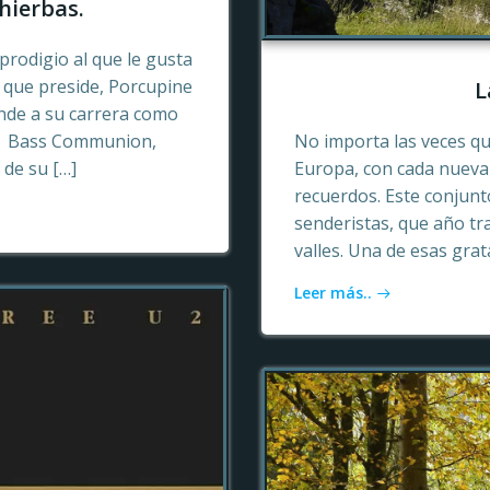
hierbas.
prodigio al que le gusta
o que preside, Porcupine
L
ende a su carrera como
n, Bass Communion,
No importa las veces qu
 de su […]
Europa, con cada nueva 
recuerdos. Este conjun
senderistas, que año tr
valles. Una de esas gra
Leer más..