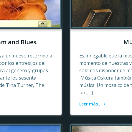
hm and Blues.
Mú
a un nuevo recorrido a
Es innegable que la mú
or los entresijos del
momento de nuestras vid
era al genero y grupos
solemos disponer de más
ante los sesenta
Música Oskura también 
de Tina Turner, The
música. Un mosaico de t
un […]
Leer más..