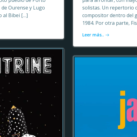
oto pueblo de Porto
para afrontar, con may
as de Ourense y Lugo
solistas. Un repertori
 al Bibei […]
compositor dentro del 
1984. Por otra parte, Fi
Leer más..