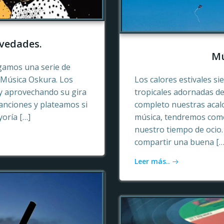
vedades.
Mú
gamos una serie de
e Música Oskura. Los
Los calores estivales si
y aprovechando su gira
tropicales adornadas de
anciones y plateamos si
completo nuestras acalo
yoría […]
música, tendremos como
nuestro tiempo de ocio
compartir una buena […
Leer más..