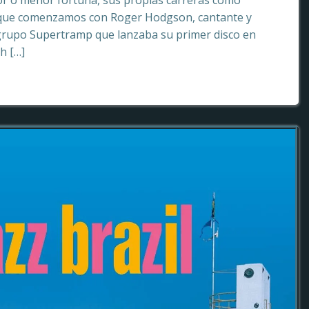
or o menor fortuna, sus propias carreras como
o que comenzamos con Roger Hodgson, cantante y
grupo Supertramp que lanzaba su primer disco en
sh […]