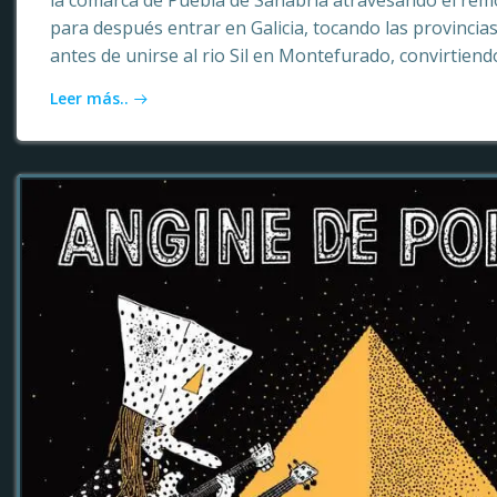
la comarca de Puebla de Sanabria atravesando el rem
para después entrar en Galicia, tocando las provinci
antes de unirse al rio Sil en Montefurado, convirtiendo
Leer más..