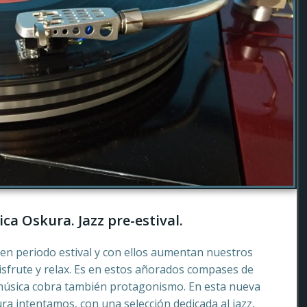
ca Oskura. Jazz pre-estival.
en periodo estival y con ellos aumentan nuestros
sfrute y relax. Es en estos añorados compases de
música cobra también protagonismo. En esta nueva
a intentamos, con una selección dedicada al jazz,