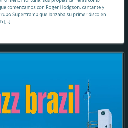
or o menor fortuna, sus propias carreras como
o que comenzamos con Roger Hodgson, cantante y
grupo Supertramp que lanzaba su primer disco en
sh […]