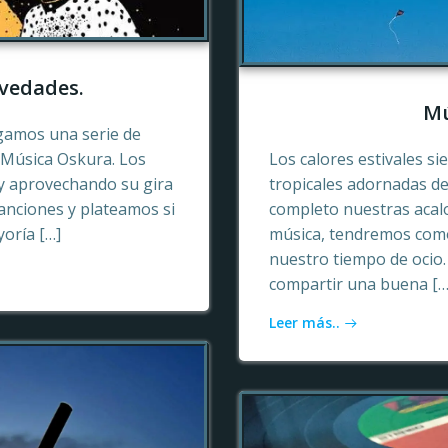
vedades.
Mú
gamos una serie de
e Música Oskura. Los
Los calores estivales si
y aprovechando su gira
tropicales adornadas de
anciones y plateamos si
completo nuestras acalo
yoría […]
música, tendremos como
nuestro tiempo de ocio
compartir una buena […
Leer más..