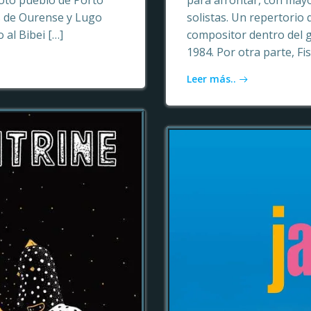
oto pueblo de Porto
para afrontar, con may
as de Ourense y Lugo
solistas. Un repertori
 al Bibei […]
compositor dentro del 
1984. Por otra parte, Fi
Leer más..