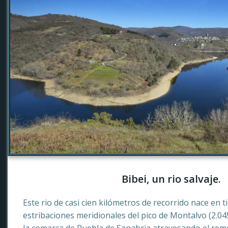
Bibei, un rio salvaje.
Este rio de casi cien kilómetros de recorrido nace en 
estribaciones meridionales del pico de Montalvo (2.0