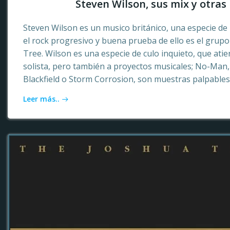
Steven Wilson, sus mix y otras 
Steven Wilson es un musico británico, una especie de 
el rock progresivo y buena prueba de ello es el grup
Tree. Wilson es una especie de culo inquieto, que ati
solista, pero también a proyectos musicales; No-Ma
Blackfield o Storm Corrosion, son muestras palpables
Leer más..