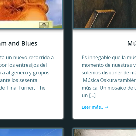
hm and Blues.
Mú
a un nuevo recorrido a
Es innegable que la mú
or los entresijos del
momento de nuestras vid
era al genero y grupos
solemos disponer de más
ante los sesenta
Música Oskura también 
de Tina Turner, The
música. Un mosaico de t
un […]
Leer más..