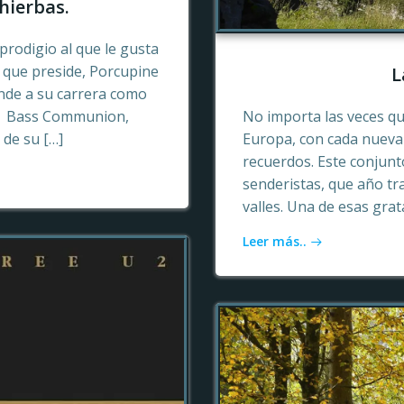
hierbas.
prodigio al que le gusta
o que preside, Porcupine
L
ende a su carrera como
n, Bass Communion,
No importa las veces qu
 de su […]
Europa, con cada nueva 
recuerdos. Este conjun
senderistas, que año tr
valles. Una de esas gra
Leer más..