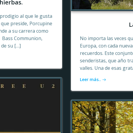
hierbas.
prodigio al que le gusta
o que preside, Porcupine
L
ende a su carrera como
n, Bass Communion,
No importa las veces qu
 de su […]
Europa, con cada nueva 
recuerdos. Este conjun
senderistas, que año tr
valles. Una de esas gra
Leer más..