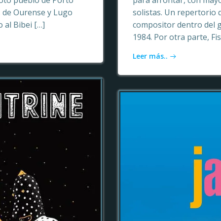
oto pueblo de Porto
para afrontar, con may
as de Ourense y Lugo
solistas. Un repertori
 al Bibei […]
compositor dentro del 
1984. Por otra parte, Fi
Leer más..