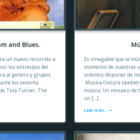
hm and Blues.
Mú
a un nuevo recorrido a
Es innegable que la mú
or los entresijos del
momento de nuestras vid
era al genero y grupos
solemos disponer de más
ante los sesenta
Música Oskura también 
de Tina Turner, The
música. Un mosaico de t
un […]
Leer más..