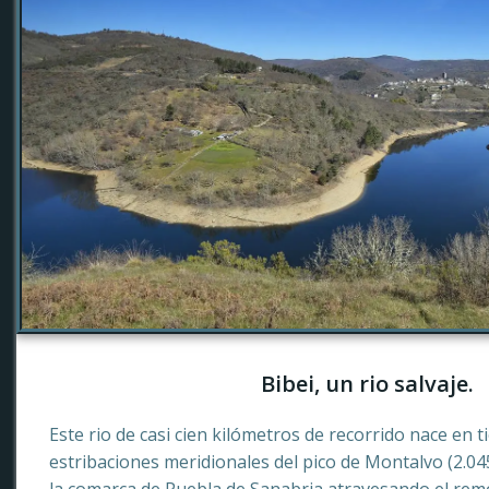
Bibei, un rio salvaje.
Este rio de casi cien kilómetros de recorrido nace en 
estribaciones meridionales del pico de Montalvo (2.0