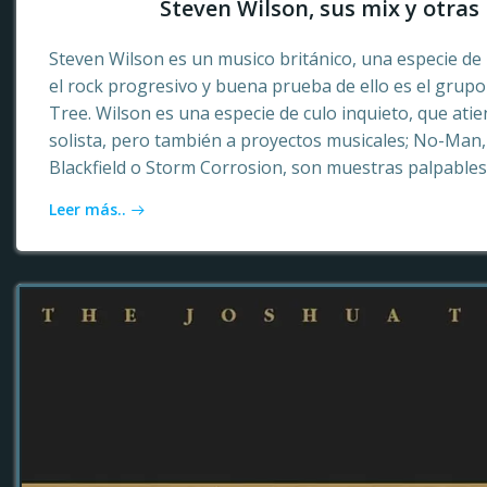
Steven Wilson, sus mix y otras 
Steven Wilson es un musico británico, una especie de 
el rock progresivo y buena prueba de ello es el grup
Tree. Wilson es una especie de culo inquieto, que ati
solista, pero también a proyectos musicales; No-Ma
Blackfield o Storm Corrosion, son muestras palpables
Leer más..