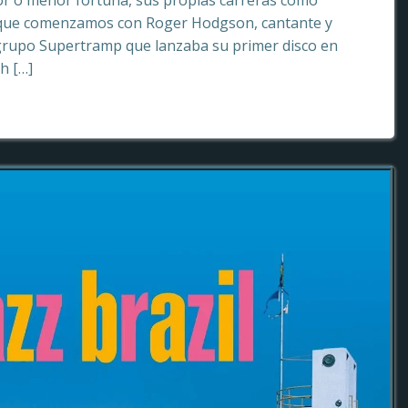
or o menor fortuna, sus propias carreras como
o que comenzamos con Roger Hodgson, cantante y
grupo Supertramp que lanzaba su primer disco en
sh […]