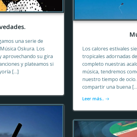
vedades.
Mú
gamos una serie de
e Música Oskura. Los
Los calores estivales si
y aprovechando su gira
tropicales adornadas de
anciones y plateamos si
completo nuestras acalo
yoría […]
música, tendremos como
nuestro tiempo de ocio
compartir una buena […
Leer más..