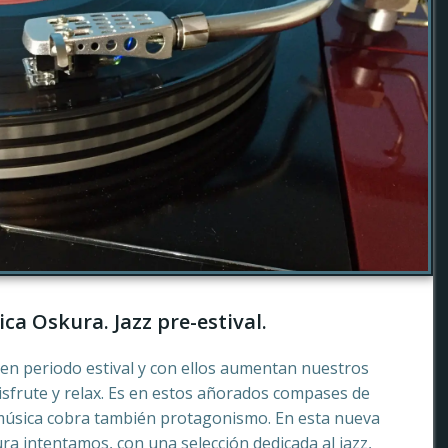
ca Oskura. Jazz pre-estival.
en periodo estival y con ellos aumentan nuestros
sfrute y relax. Es en estos añorados compases de
música cobra también protagonismo. En esta nueva
a intentamos, con una selección dedicada al jazz,