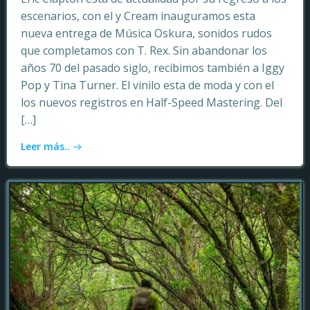
escenarios, con el y Cream inauguramos esta
nueva entrega de Música Oskura, sonidos rudos
que completamos con T. Rex. Sin abandonar los
años 70 del pasado siglo, recibimos también a Iggy
Pop y Tina Turner. El vinilo esta de moda y con el
los nuevos registros en Half-Speed Mastering. Del
[…]
Leer más..