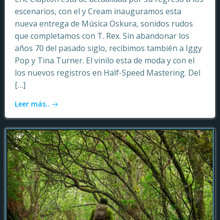
escenarios, con el y Cream inauguramos esta
nueva entrega de Música Oskura, sonidos rudos
que completamos con T. Rex. Sin abandonar los
años 70 del pasado siglo, recibimos también a Iggy
Pop y Tina Turner. El vinilo esta de moda y con el
los nuevos registros en Half-Speed Mastering. Del
[…]
Leer más..