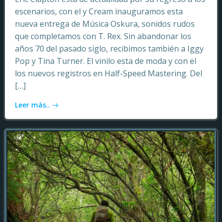
escenarios, con el y Cream inauguramos esta
nueva entrega de Música Oskura, sonidos rudos
que completamos con T. Rex. Sin abandonar los
años 70 del pasado siglo, recibimos también a Iggy
Pop y Tina Turner. El vinilo esta de moda y con el
los nuevos registros en Half-Speed Mastering. Del
[…]
Leer más..