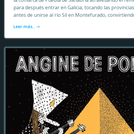
la comarca de Puebla de Sanabria atravesando el rem
para después entrar en Galicia, tocando las provinci
antes de unirse al rio Sil en Montefurado, convirtiendo
Leer más..