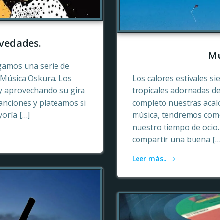
vedades.
Mú
gamos una serie de
e Música Oskura. Los
Los calores estivales si
y aprovechando su gira
tropicales adornadas de
anciones y plateamos si
completo nuestras acalo
yoría […]
música, tendremos como
nuestro tiempo de ocio
compartir una buena […
Leer más..