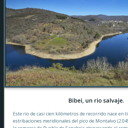
Bibei, un rio salvaje.
Este rio de casi cien kilómetros de recorrido nace en 
estribaciones meridionales del pico de Montalvo (2.0