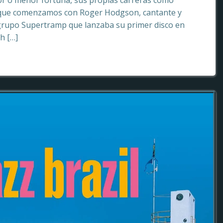
or o menor fortuna, sus propias carreras como
o que comenzamos con Roger Hodgson, cantante y
grupo Supertramp que lanzaba su primer disco en
sh […]