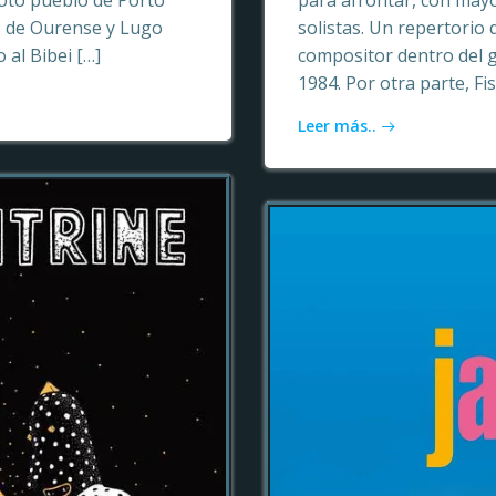
oto pueblo de Porto
para afrontar, con may
as de Ourense y Lugo
solistas. Un repertori
 al Bibei […]
compositor dentro del 
1984. Por otra parte, Fi
Leer más..