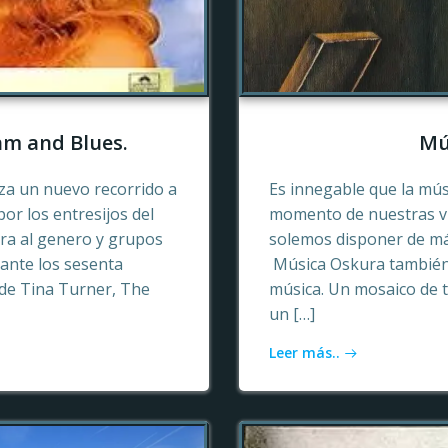
hm and Blues.
Mú
a un nuevo recorrido a
Es innegable que la mú
or los entresijos del
momento de nuestras vid
era al genero y grupos
solemos disponer de más
ante los sesenta
Música Oskura también 
de Tina Turner, The
música. Un mosaico de t
un […]
Leer más..