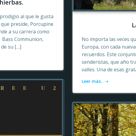
hierbas.
prodigio al que le gusta
o que preside, Porcupine
L
ende a su carrera como
n, Bass Communion,
No importa las veces qu
 de su […]
Europa, con cada nueva 
recuerdos. Este conjun
senderistas, que año tr
valles. Una de esas gra
Leer más..