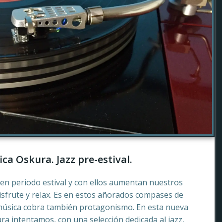
ca Oskura. Jazz pre-estival.
en periodo estival y con ellos aumentan nuestros
sfrute y relax. Es en estos añorados compases de
música cobra también protagonismo. En esta nueva
a intentamos, con una selección dedicada al jazz,