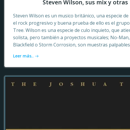
Steven Wilson, sus mix y otras 
Steven Wilson es un musico británico, una especie de 
el rock progresivo y buena prueba de ello es el grup
Tree. Wilson es una especie de culo inquieto, que ati
solista, pero también a proyectos musicales; No-Ma
Blackfield o Storm Corrosion, son muestras palpables
Leer más..