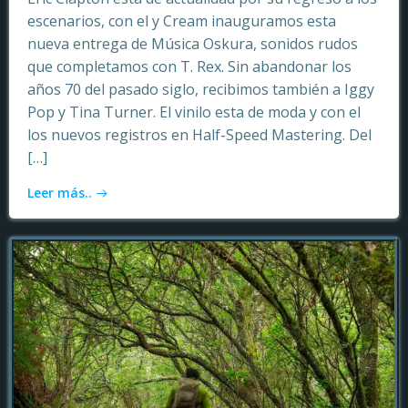
escenarios, con el y Cream inauguramos esta
nueva entrega de Música Oskura, sonidos rudos
que completamos con T. Rex. Sin abandonar los
años 70 del pasado siglo, recibimos también a Iggy
Pop y Tina Turner. El vinilo esta de moda y con el
los nuevos registros en Half-Speed Mastering. Del
[…]
Leer más..