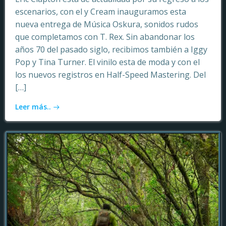
escenarios, con el y Cream inauguramos esta
nueva entrega de Música Oskura, sonidos rudos
que completamos con T. Rex. Sin abandonar los
años 70 del pasado siglo, recibimos también a Iggy
Pop y Tina Turner. El vinilo esta de moda y con el
los nuevos registros en Half-Speed Mastering. Del
[…]
Leer más..