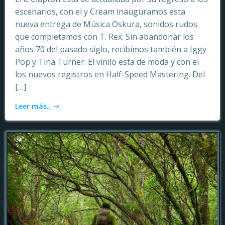
escenarios, con el y Cream inauguramos esta
nueva entrega de Música Oskura, sonidos rudos
que completamos con T. Rex. Sin abandonar los
años 70 del pasado siglo, recibimos también a Iggy
Pop y Tina Turner. El vinilo esta de moda y con el
los nuevos registros en Half-Speed Mastering. Del
[…]
Leer más..