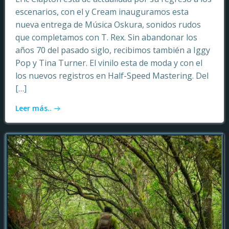
escenarios, con el y Cream inauguramos esta
nueva entrega de Música Oskura, sonidos rudos
que completamos con T. Rex. Sin abandonar los
años 70 del pasado siglo, recibimos también a Iggy
Pop y Tina Turner. El vinilo esta de moda y con el
los nuevos registros en Half-Speed Mastering. Del
[…]
Leer más..