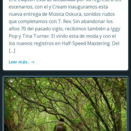
escenarios, con el y Cream inauguramos esta
nueva entrega de Música Oskura, sonidos rudos
que completamos con T. Rex. Sin abandonar los
años 70 del pasado siglo, recibimos también a Iggy
Pop y Tina Turner. El vinilo esta de moda y con el
los nuevos registros en Half-Speed Mastering. Del
[…]
Leer más..