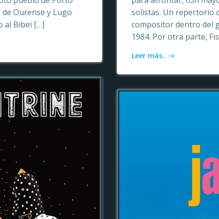
oto pueblo de Porto
para afrontar, con may
as de Ourense y Lugo
solistas. Un repertori
 al Bibei […]
compositor dentro del 
1984. Por otra parte, Fi
Leer más..