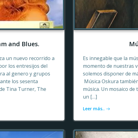
hm and Blues.
Mú
a un nuevo recorrido a
Es innegable que la mú
or los entresijos del
momento de nuestras vid
era al genero y grupos
solemos disponer de más
ante los sesenta
Música Oskura también 
de Tina Turner, The
música. Un mosaico de t
un […]
Leer más..