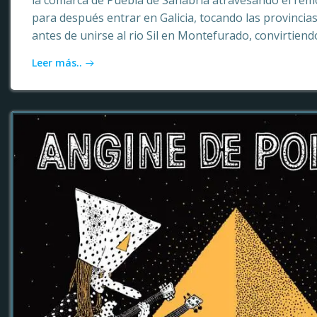
la comarca de Puebla de Sanabria atravesando el rem
para después entrar en Galicia, tocando las provinci
antes de unirse al rio Sil en Montefurado, convirtiendo
Leer más..