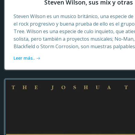
Steven Wilson, sus mix y otras 
Steven Wilson es un musico británico, una especie de 
el rock progresivo y buena prueba de ello es el grup
Tree. Wilson es una especie de culo inquieto, que ati
solista, pero también a proyectos musicales; No-Ma
Blackfield o Storm Corrosion, son muestras palpables
Leer más..