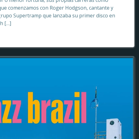
or o menor fortuna, sus propias carreras como
o que comenzamos con Roger Hodgson, cantante y
grupo Supertramp que lanzaba su primer disco en
sh […]