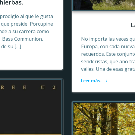
hierbas.
prodigio al que le gusta
o que preside, Porcupine
L
ende a su carrera como
n, Bass Communion,
No importa las veces qu
 de su […]
Europa, con cada nueva 
recuerdos. Este conjun
senderistas, que año tr
valles. Una de esas gra
Leer más..