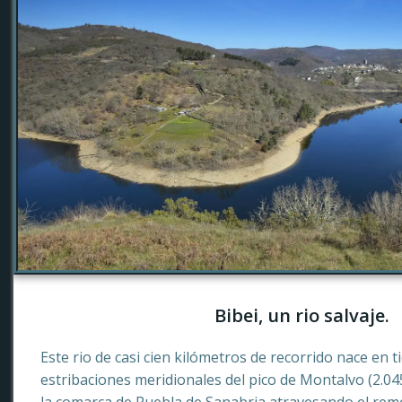
Bibei, un rio salvaje.
Este rio de casi cien kilómetros de recorrido nace en 
estribaciones meridionales del pico de Montalvo (2.0