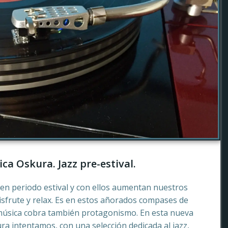
ca Oskura. Jazz pre-estival.
en periodo estival y con ellos aumentan nuestros
sfrute y relax. Es en estos añorados compases de
música cobra también protagonismo. En esta nueva
a intentamos, con una selección dedicada al jazz,