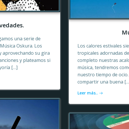
vedades.
Mú
gamos una serie de
e Música Oskura. Los
Los calores estivales si
y aprovechando su gira
tropicales adornadas de
anciones y plateamos si
completo nuestras acalo
yoría […]
música, tendremos como
nuestro tiempo de ocio
compartir una buena […
Leer más..