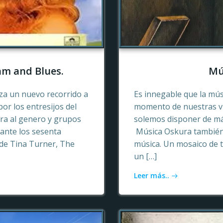
hm and Blues.
Mú
a un nuevo recorrido a
Es innegable que la mú
or los entresijos del
momento de nuestras vid
era al genero y grupos
solemos disponer de más
ante los sesenta
Música Oskura también 
de Tina Turner, The
música. Un mosaico de t
un […]
Leer más..