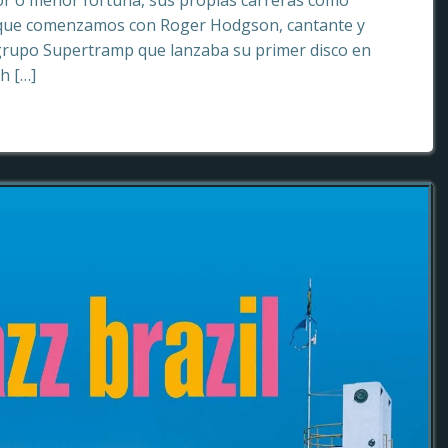
or o menor fortuna, sus propias carreras como
o que comenzamos con Roger Hodgson, cantante y
grupo Supertramp que lanzaba su primer disco en
sh […]