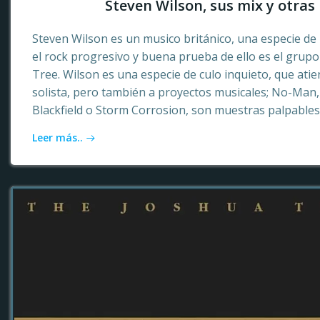
Steven Wilson, sus mix y otras 
Steven Wilson es un musico británico, una especie de 
el rock progresivo y buena prueba de ello es el grup
Tree. Wilson es una especie de culo inquieto, que ati
solista, pero también a proyectos musicales; No-Ma
Blackfield o Storm Corrosion, son muestras palpables
Leer más..