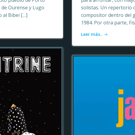
oto pueblo de Porto
para afrontar, con may
as de Ourense y Lugo
solistas. Un repertori
 al Bibei […]
compositor dentro del 
1984. Por otra parte, Fi
Leer más..