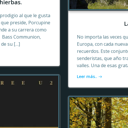
hierbas.
prodigio al que le gusta
o que preside, Porcupine
L
ende a su carrera como
n, Bass Communion,
No importa las veces qu
 de su […]
Europa, con cada nueva 
recuerdos. Este conjun
senderistas, que año tr
valles. Una de esas gra
Leer más..