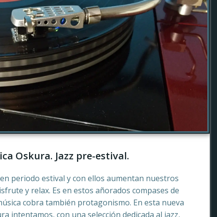
ca Oskura. Jazz pre-estival.
en periodo estival y con ellos aumentan nuestros
sfrute y relax. Es en estos añorados compases de
música cobra también protagonismo. En esta nueva
a intentamos, con una selección dedicada al jazz,