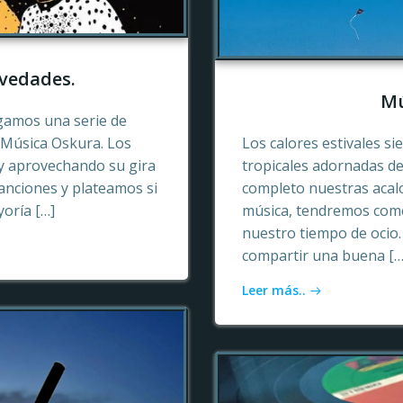
vedades.
Mú
gamos una serie de
e Música Oskura. Los
Los calores estivales si
y aprovechando su gira
tropicales adornadas de
anciones y plateamos si
completo nuestras acalo
yoría […]
música, tendremos como
nuestro tiempo de ocio
compartir una buena […
Leer más..