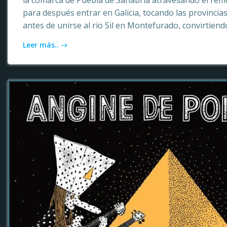
la comarca de Puebla de Sanabria atravesando el rem
para después entrar en Galicia, tocando las provinci
antes de unirse al rio Sil en Montefurado, convirtiendo
Leer más..