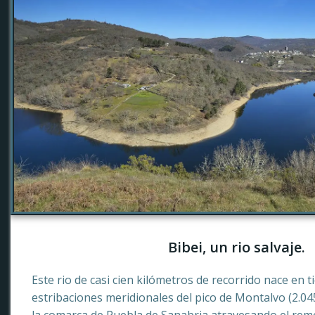
Bibei, un rio salvaje.
Este rio de casi cien kilómetros de recorrido nace en 
estribaciones meridionales del pico de Montalvo (2.0