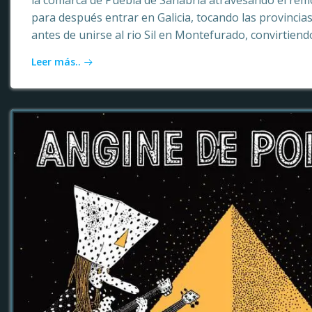
la comarca de Puebla de Sanabria atravesando el rem
para después entrar en Galicia, tocando las provinci
antes de unirse al rio Sil en Montefurado, convirtiendo
Leer más..