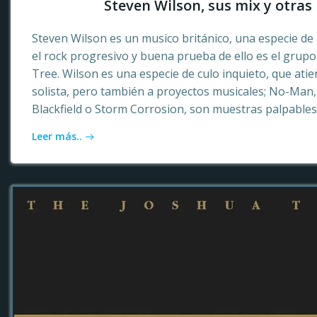
Steven Wilson, sus mix y otras 
Steven Wilson es un musico británico, una especie de 
el rock progresivo y buena prueba de ello es el grup
Tree. Wilson es una especie de culo inquieto, que ati
solista, pero también a proyectos musicales; No-Ma
Blackfield o Storm Corrosion, son muestras palpables
Leer más..