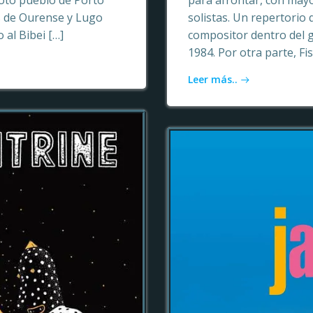
oto pueblo de Porto
para afrontar, con may
as de Ourense y Lugo
solistas. Un repertori
 al Bibei […]
compositor dentro del 
1984. Por otra parte, Fi
Leer más..