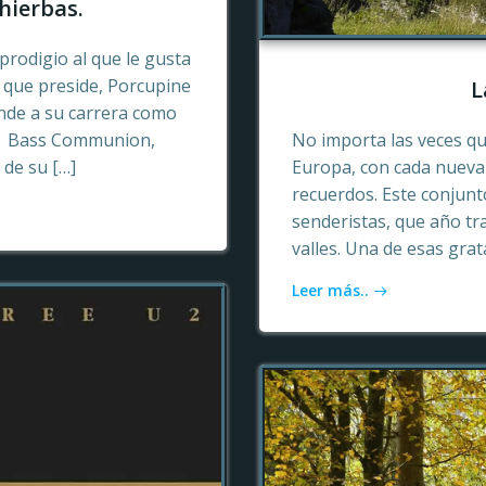
hierbas.
prodigio al que le gusta
o que preside, Porcupine
L
ende a su carrera como
n, Bass Communion,
No importa las veces qu
 de su […]
Europa, con cada nueva 
recuerdos. Este conjun
senderistas, que año tr
valles. Una de esas gra
Leer más..