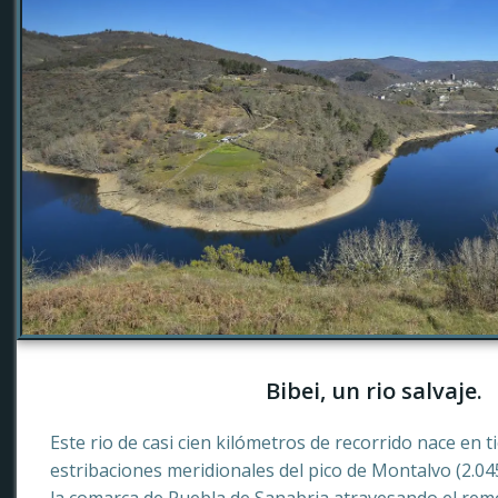
Bibei, un rio salvaje.
Este rio de casi cien kilómetros de recorrido nace en 
estribaciones meridionales del pico de Montalvo (2.0