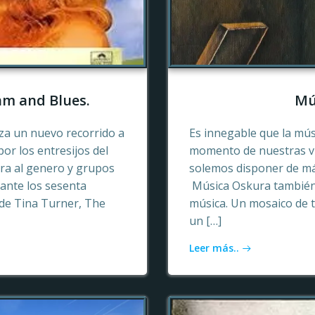
hm and Blues.
Mú
a un nuevo recorrido a
Es innegable que la mú
or los entresijos del
momento de nuestras vid
era al genero y grupos
solemos disponer de más
ante los sesenta
Música Oskura también 
de Tina Turner, The
música. Un mosaico de t
un […]
Leer más..