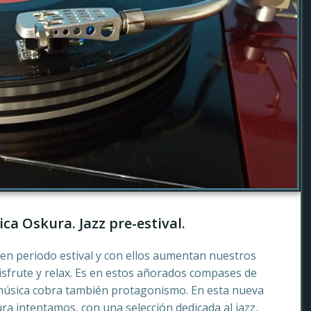
ca Oskura. Jazz pre-estival.
en periodo estival y con ellos aumentan nuestros
sfrute y relax. Es en estos añorados compases de
música cobra también protagonismo. En esta nueva
a intentamos, con una selección dedicada al jazz,