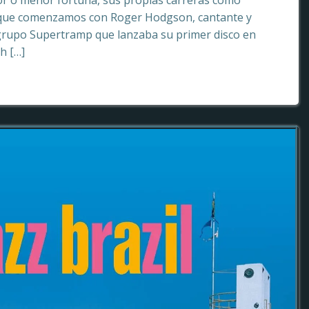
or o menor fortuna, sus propias carreras como
o que comenzamos con Roger Hodgson, cantante y
grupo Supertramp que lanzaba su primer disco en
sh […]