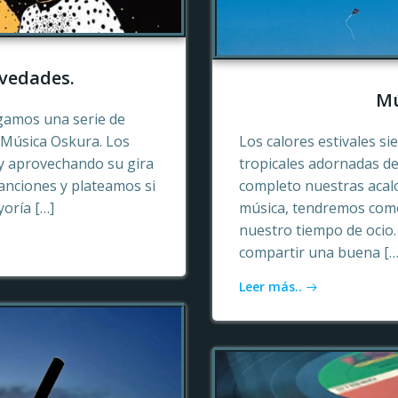
vedades.
Mú
gamos una serie de
e Música Oskura. Los
Los calores estivales si
y aprovechando su gira
tropicales adornadas de
anciones y plateamos si
completo nuestras acalo
yoría […]
música, tendremos como
nuestro tiempo de ocio
compartir una buena […
Leer más..