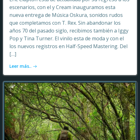
escenarios, con el y Cream inauguramos esta
nueva entrega de Música Oskura, sonidos rudos
que completamos con T. Rex. Sin abandonar los
años 70 del pasado siglo, recibimos también a Iggy
Pop y Tina Turner. El vinilo esta de moda y con el
los nuevos registros en Half-Speed Mastering. Del
[…]
Leer más..