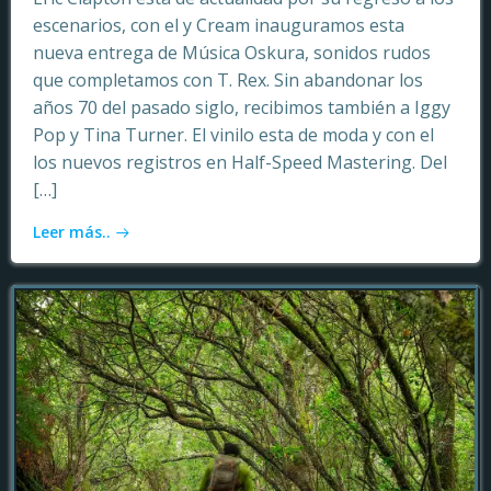
escenarios, con el y Cream inauguramos esta
nueva entrega de Música Oskura, sonidos rudos
que completamos con T. Rex. Sin abandonar los
años 70 del pasado siglo, recibimos también a Iggy
Pop y Tina Turner. El vinilo esta de moda y con el
los nuevos registros en Half-Speed Mastering. Del
[…]
Leer más..