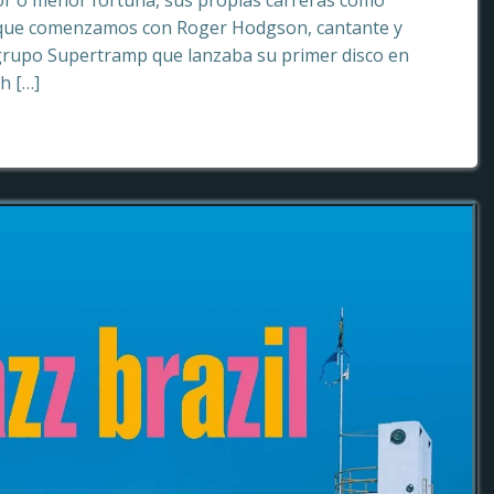
or o menor fortuna, sus propias carreras como
o que comenzamos con Roger Hodgson, cantante y
grupo Supertramp que lanzaba su primer disco en
sh […]