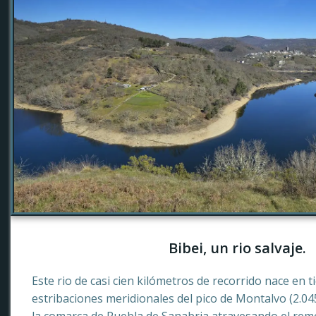
Bibei, un rio salvaje.
Este rio de casi cien kilómetros de recorrido nace en 
estribaciones meridionales del pico de Montalvo (2.0