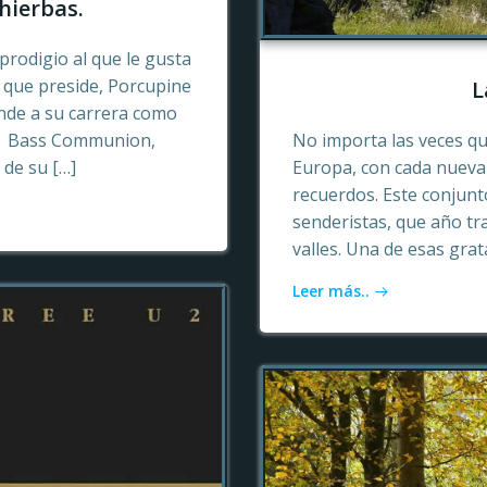
hierbas.
prodigio al que le gusta
o que preside, Porcupine
L
ende a su carrera como
n, Bass Communion,
No importa las veces qu
 de su […]
Europa, con cada nueva 
recuerdos. Este conjun
senderistas, que año tr
valles. Una de esas gra
Leer más..