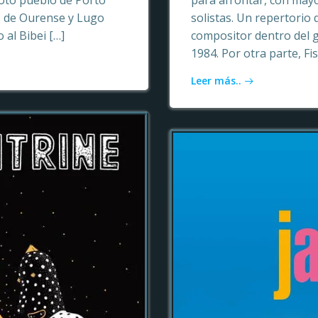
oto pueblo de Porto
para afrontar, con may
as de Ourense y Lugo
solistas. Un repertori
 al Bibei […]
compositor dentro del 
1984. Por otra parte, Fi
Leer más..