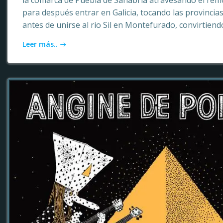
la comarca de Puebla de Sanabria atravesando el rem
para después entrar en Galicia, tocando las provinci
antes de unirse al rio Sil en Montefurado, convirtiendo
Leer más..