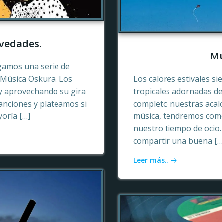
vedades.
Mú
gamos una serie de
e Música Oskura. Los
Los calores estivales si
y aprovechando su gira
tropicales adornadas de
anciones y plateamos si
completo nuestras acalo
yoría […]
música, tendremos como
nuestro tiempo de ocio
compartir una buena […
Leer más..