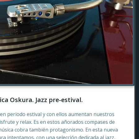
ca Oskura. Jazz pre-estival.
en periodo estival y con ellos aumentan nuestros
sfrute y relax. Es en estos añorados compases de
música cobra también protagonismo. En esta nueva
a intentamos, con una selección dedicada al jazz,