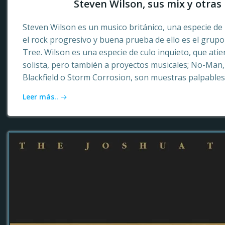
Steven Wilson, sus mix y otras 
Steven Wilson es un musico británico, una especie de 
el rock progresivo y buena prueba de ello es el grup
Tree. Wilson es una especie de culo inquieto, que ati
solista, pero también a proyectos musicales; No-Ma
Blackfield o Storm Corrosion, son muestras palpables
Leer más..