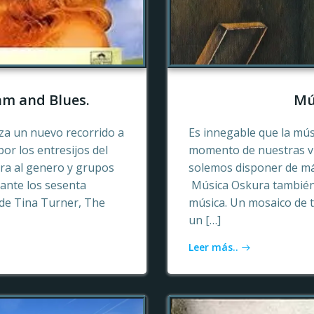
hm and Blues.
Mú
a un nuevo recorrido a
Es innegable que la mú
or los entresijos del
momento de nuestras vid
era al genero y grupos
solemos disponer de más
ante los sesenta
Música Oskura también 
de Tina Turner, The
música. Un mosaico de t
un […]
Leer más..