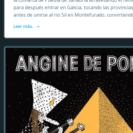
la comarca de Puebla de Sanabria atravesando el rem
para después entrar en Galicia, tocando las provinci
antes de unirse al rio Sil en Montefurado, convirtiendo
Leer más..