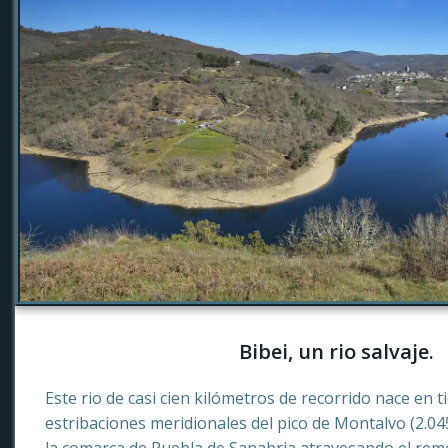
Bibei, un rio salvaje.
Este rio de casi cien kilómetros de recorrido nace en 
estribaciones meridionales del pico de Montalvo (2.0