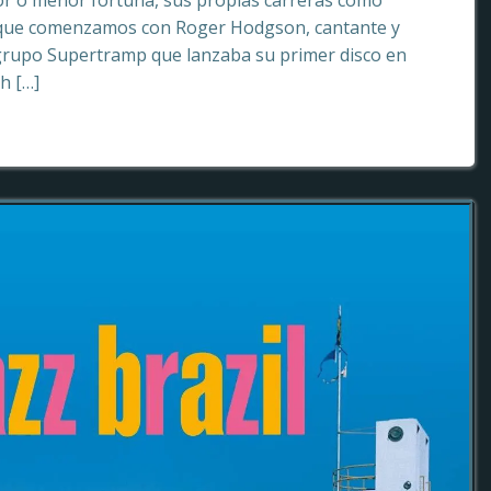
or o menor fortuna, sus propias carreras como
o que comenzamos con Roger Hodgson, cantante y
grupo Supertramp que lanzaba su primer disco en
sh […]