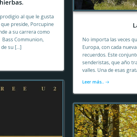
hierbas.
prodigio al que le gusta
o que preside, Porcupine
L
ende a su carrera como
n, Bass Communion,
No importa las veces qu
 de su […]
Europa, con cada nueva 
recuerdos. Este conjun
senderistas, que año tr
valles. Una de esas gra
Leer más..