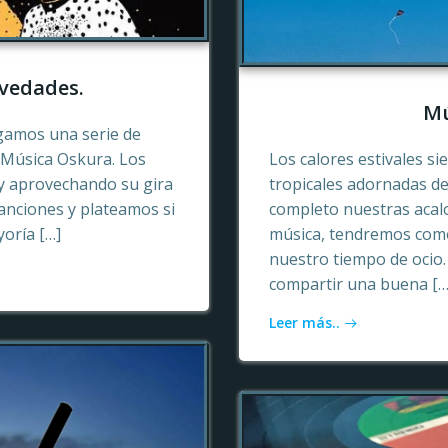
vedades.
Mú
gamos una serie de
e Música Oskura. Los
Los calores estivales si
y aprovechando su gira
tropicales adornadas de
anciones y plateamos si
completo nuestras acalo
yoría […]
música, tendremos como
nuestro tiempo de ocio
compartir una buena […
Leer más..