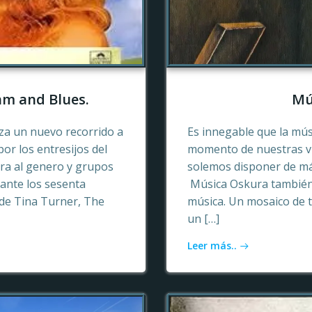
hm and Blues.
Mú
a un nuevo recorrido a
Es innegable que la mú
or los entresijos del
momento de nuestras vid
era al genero y grupos
solemos disponer de más
ante los sesenta
Música Oskura también 
de Tina Turner, The
música. Un mosaico de t
un […]
Leer más..