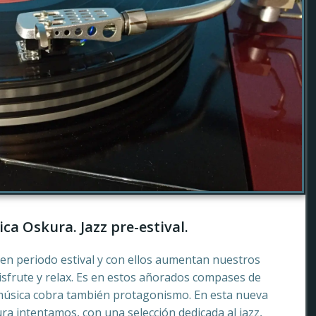
ca Oskura. Jazz pre-estival.
en periodo estival y con ellos aumentan nuestros
sfrute y relax. Es en estos añorados compases de
música cobra también protagonismo. En esta nueva
a intentamos, con una selección dedicada al jazz,