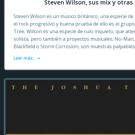
Steven Wilson, sus mix y otras 
Steven Wilson es un musico británico, una especie de 
el rock progresivo y buena prueba de ello es el grup
Tree. Wilson es una especie de culo inquieto, que ati
solista, pero también a proyectos musicales; No-Ma
Blackfield o Storm Corrosion, son muestras palpables
Leer más..