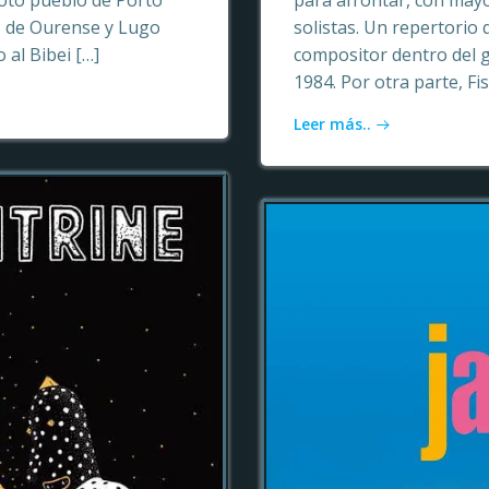
oto pueblo de Porto
para afrontar, con may
as de Ourense y Lugo
solistas. Un repertori
 al Bibei […]
compositor dentro del 
1984. Por otra parte, Fi
Leer más..