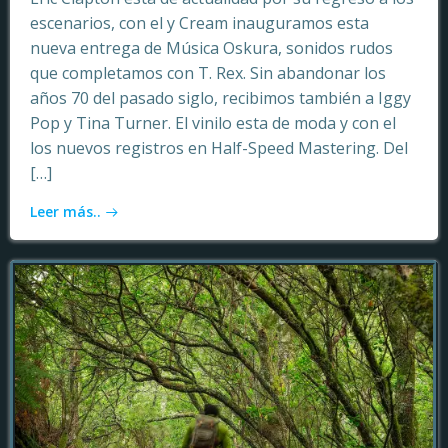
escenarios, con el y Cream inauguramos esta
nueva entrega de Música Oskura, sonidos rudos
que completamos con T. Rex. Sin abandonar los
años 70 del pasado siglo, recibimos también a Iggy
Pop y Tina Turner. El vinilo esta de moda y con el
los nuevos registros en Half-Speed Mastering. Del
[…]
Leer más..