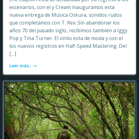
escenarios, con el y Cream inauguramos esta
nueva entrega de Música Oskura, sonidos rudos
que completamos con T. Rex. Sin abandonar los
años 70 del pasado siglo, recibimos también a Iggy
Pop y Tina Turner. El vinilo esta de moda y con el
los nuevos registros en Half-Speed Mastering. Del
[…]
Leer más..