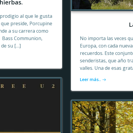
hierbas.
prodigio al que le gusta
o que preside, Porcupine
L
ende a su carrera como
n, Bass Communion,
No importa las veces qu
 de su […]
Europa, con cada nueva 
recuerdos. Este conjun
senderistas, que año tr
valles. Una de esas gra
Leer más..