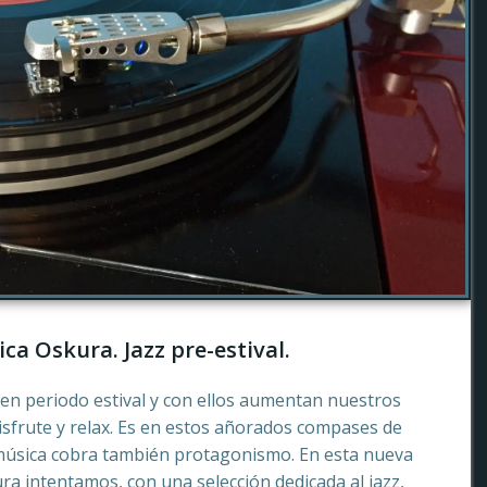
ca Oskura. Jazz pre-estival.
en periodo estival y con ellos aumentan nuestros
sfrute y relax. Es en estos añorados compases de
música cobra también protagonismo. En esta nueva
a intentamos, con una selección dedicada al jazz,