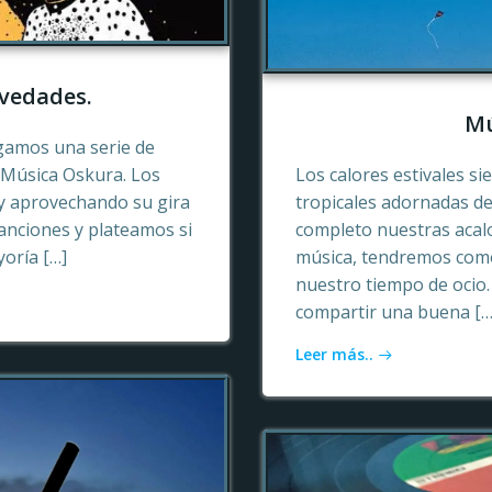
vedades.
Mú
gamos una serie de
e Música Oskura. Los
Los calores estivales si
y aprovechando su gira
tropicales adornadas de
anciones y plateamos si
completo nuestras acalo
yoría […]
música, tendremos como
nuestro tiempo de ocio
compartir una buena […
Leer más..