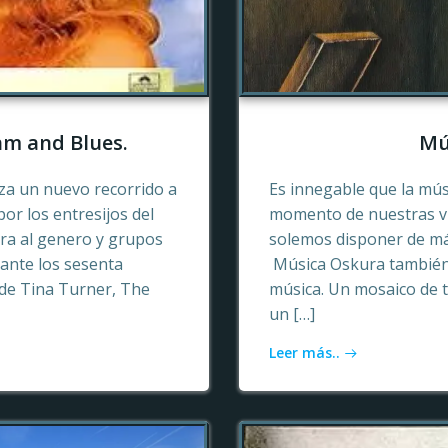
hm and Blues.
Mú
a un nuevo recorrido a
Es innegable que la mú
or los entresijos del
momento de nuestras vid
era al genero y grupos
solemos disponer de más
ante los sesenta
Música Oskura también 
de Tina Turner, The
música. Un mosaico de t
un […]
Leer más..