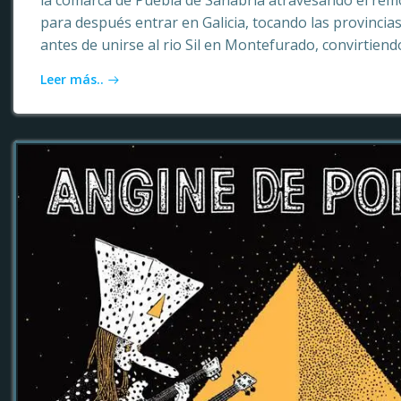
la comarca de Puebla de Sanabria atravesando el rem
para después entrar en Galicia, tocando las provinci
antes de unirse al rio Sil en Montefurado, convirtiendo
Leer más..