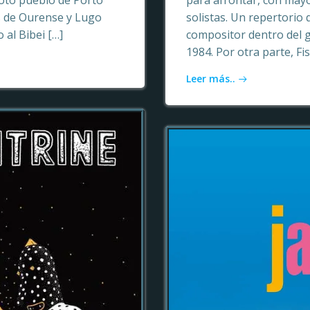
oto pueblo de Porto
para afrontar, con may
as de Ourense y Lugo
solistas. Un repertori
 al Bibei […]
compositor dentro del 
1984. Por otra parte, Fi
Leer más..