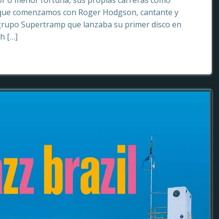
or o menor fortuna, sus propias carreras como
o que comenzamos con Roger Hodgson, cantante y
grupo Supertramp que lanzaba su primer disco en
sh […]