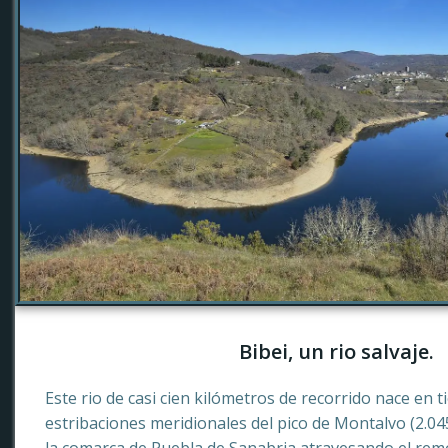
Bibei, un rio salvaje.
Este rio de casi cien kilómetros de recorrido nace en 
estribaciones meridionales del pico de Montalvo (2.0