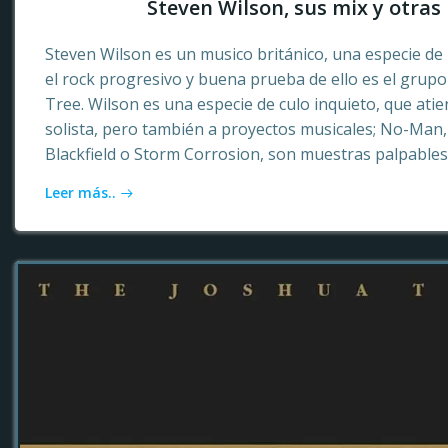
Steven Wilson, sus mix y otras 
Steven Wilson es un musico británico, una especie de 
el rock progresivo y buena prueba de ello es el grup
Tree. Wilson es una especie de culo inquieto, que ati
solista, pero también a proyectos musicales; No-Ma
Blackfield o Storm Corrosion, son muestras palpables
Leer más..